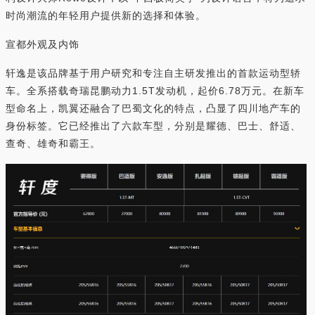
时尚潮流的年轻用户提供新的选择和体验。
宣都外观及内饰
轩逸是该品牌基于用户研究和专注自主研发推出的首款运动型轿
车。全系搭载奇瑞昆鹏动力1.5T发动机，起价6.78万元。在新车
型命名上，凯翼还融合了巴蜀文化的特点，凸显了四川地产车的
身份标签。它已经推出了六款车型，分别是耀德、巴士、舒适、
查奇、雄奇和霸王。