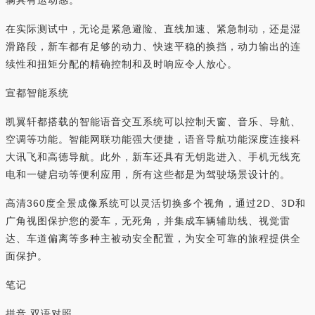
辆具有运动感。
在实际测试中，无论是紧急避险、直线加速、紧急制动，还是湿
滑路段，新车都有足够的动力、快速平稳的换挡，动力输出的连
续性和扭矩分配的精确控制和及时响应令人放心。
宣都智能系统
凯翼轩都搭载的智能语音交互系统可以控制天窗、音乐、导航、
空调等功能。智能网联功能强大便捷，语音导航功能深度连接科
大讯飞和高德导航。此外，新车还具有无钥匙进入、手机无线充
电和一键启动等便利应用，所有这些都是为驾驶场景设计的。
高清360度全景成像系统可以灵活切换多个视角，通过2D、3D和
广角视图保护您的爱车，无死角，并集成车辆辅助线、视觉雷
达、车道偏离等多种主被动安全配置，为安全可靠的旅程提供全
面保护。
笔记
拼音 双语对照