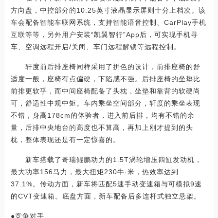
方向盘，中控部分的10.25英寸液晶显示屏则十分上档次。该
车会配备智能车联网系统，支持智能语音控制、CarPlay手机
互联等等，另外用户安装“凯翼智行”App后，可实现手机寻
车、空调远程开启/关闭、车门远程解锁等远程控制。
轩度前后排座椅同样采用了拼色的设计，前排座椅的舒
适度一般，座椅有点偏硬，下陷感不强。后排座椅的坐垫比
前排更软乎，而中间座椅配备了头枕，坐垫和靠背的软硬尚
可，舒适性中规中矩。车内乘坐空间部分，轩度的乘坐表现
不错，身高178cm的体验者，进入前后排，均有不错的余
量，后排中央地台的高度也不算高，再加上刚才提到的头
枕，整体表现还是有一定惊喜的。
新车搭载了奇瑞鲲鹏动力的1.5T涡轮增压四缸发动机，
最大功率156马力，最大扭矩230牛·米，热效率达到
37.1%。传动方面，新车将匹配5速手动变速箱与可模拟9速
的CVT变速箱。底盘方面，新车配备后多连杆式独立悬架。
●竞争对手