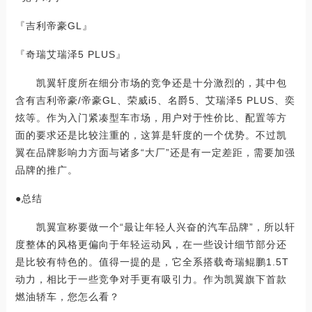
『吉利帝豪GL』
『奇瑞艾瑞泽5 PLUS』
凯翼轩度所在细分市场的竞争还是十分激烈的，其中包
含有吉利帝豪/帝豪GL、荣威i5、名爵5、艾瑞泽5 PLUS、奕
炫等。作为入门紧凑型车市场，用户对于性价比、配置等方
面的要求还是比较注重的，这算是轩度的一个优势。不过凯
翼在品牌影响力方面与诸多“大厂”还是有一定差距，需要加强
品牌的推广。
●总结
凯翼宣称要做一个“最让年轻人兴奋的汽车品牌”，所以轩
度整体的风格更偏向于年轻运动风，在一些设计细节部分还
是比较有特色的。值得一提的是，它全系搭载奇瑞鲲鹏1.5T
动力，相比于一些竞争对手更有吸引力。作为凯翼旗下首款
燃油轿车，您怎么看？