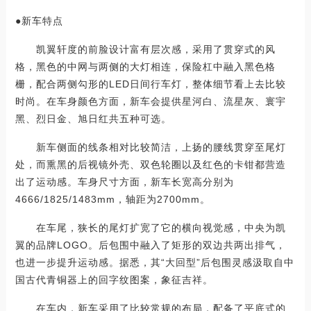
●新车特点
凯翼轩度的前脸设计富有层次感，采用了贯穿式的风
格，黑色的中网与两侧的大灯相连，保险杠中融入黑色格
栅，配合两侧勾形的LED日间行车灯，整体细节看上去比较
时尚。在车身颜色方面，新车会提供星河白、流星灰、寰宇
黑、烈日金、旭日红共五种可选。
新车侧面的线条相对比较简洁，上扬的腰线贯穿至尾灯
处，而熏黑的后视镜外壳、双色轮圈以及红色的卡钳都营造
出了运动感。车身尺寸方面，新车长宽高分别为
4666/1825/1483mm，轴距为2700mm。
在车尾，狭长的尾灯扩宽了它的横向视觉感，中央为凯
翼的品牌LOGO。后包围中融入了矩形的双边共两出排气，
也进一步提升运动感。据悉，其“大回型”后包围灵感汲取自中
国古代青铜器上的回字纹图案，象征吉祥。
在车内，新车采用了比较常规的布局，配备了平底式的