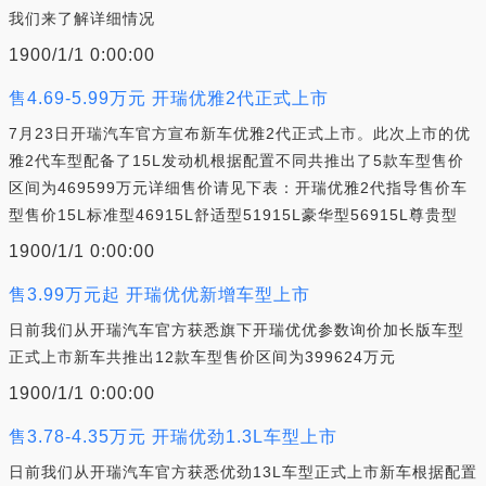
我们来了解详细情况
1900/1/1 0:00:00
售4.69-5.99万元 开瑞优雅2代正式上市
7月23日开瑞汽车官方宣布新车优雅2代正式上市。此次上市的优
雅2代车型配备了15L发动机根据配置不同共推出了5款车型售价
区间为469599万元详细售价请见下表：开瑞优雅2代指导售价车
型售价15L标准型46915L舒适型51915L豪华型56915L尊贵型
1900/1/1 0:00:00
售3.99万元起 开瑞优优新增车型上市
日前我们从开瑞汽车官方获悉旗下开瑞优优参数询价加长版车型
正式上市新车共推出12款车型售价区间为399624万元
1900/1/1 0:00:00
售3.78-4.35万元 开瑞优劲1.3L车型上市
日前我们从开瑞汽车官方获悉优劲13L车型正式上市新车根据配置