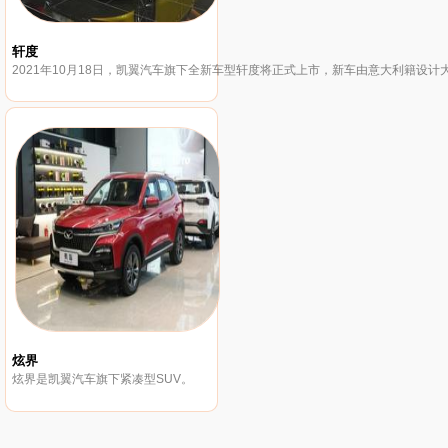
轩度
2021年10月18日，凯翼汽车旗下全新车型轩度将正式上市，新车由意大利籍设计
炫界
炫界是凯翼汽车旗下紧凑型SUV。