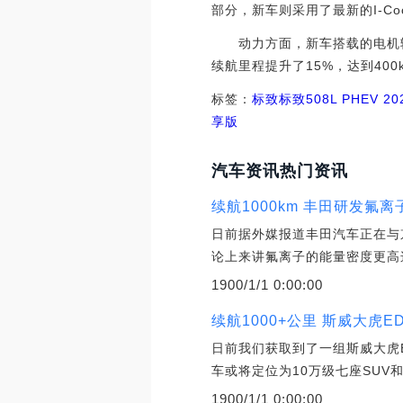
部分，新车则采用了最新的I-C
动力方面，新车搭载的电机输出功
续航里程提升了15%，达到400
标签：
标致
标致508L PHEV
20
享版
汽车资讯热门资讯
续航1000km 丰田研发氟
日前据外媒报道丰田汽车正在与
论上来讲氟离子的能量密度更高
1900/1/1 0:00:00
续航1000+公里 斯威大虎E
日前我们获取到了一组斯威大虎
车或将定位为10万级七座SU
1900/1/1 0:00:00