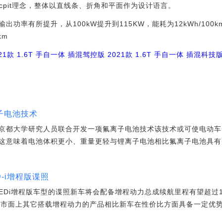
ocpit理念，整体以直线条、折角和平面作为设计语言。
率有所提升，从100kW提升到115KW，能耗为12kWh/100
km
21款 1.6T 手自一体 插混驾控版
2021款 1.6T 手自一体 插混科技
离子电池技术
京都大学研究人员联合开发一项氟离子电池技术该技术或可使电动车一
这意味着电池体积更小、重量更轻与锂离子电池相比氟离子电池具有
D-i增程版谍照
EDi增程版车型的谍照新车将会配备增程动力总成续航里程有望超过1
V和市面上其它搭载增程动力的产品相比新车在性价比方面具备一定优