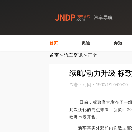
汽车导航
首页
奥迪
奔驰
首页
>
汽车资讯
>
正文
续航/动力升级 标致
作者：
时间：1900/1/1 0:00:00
日前，标致官方发布了一组新款
此次变化的亮点来看，新款e-20
欧洲市场开售。
新车其实外观和内饰造型都没