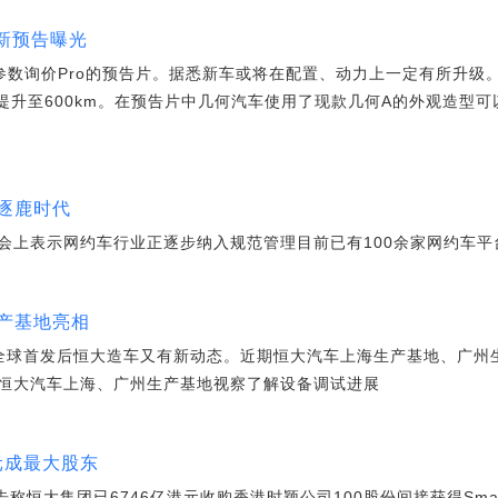
最新预告曝光
参数询价Pro的预告片。据悉新车或将在配置、动力上一定有所升级
提升至600km。在预告片中几何汽车使用了现款几何A的外观造型可
逐鹿时代
会上表示网约车行业正逐步纳入规范管理目前已有100余家网约车
产基地亮相
全球首发后恒大造车又有新动态。近期恒大汽车上海生产基地、广州
恒大汽车上海、广州生产基地视察了解设备调试进展
元成最大股东
公告称恒大集团已6746亿港元收购香港时颖公司100股份间接获得Smar