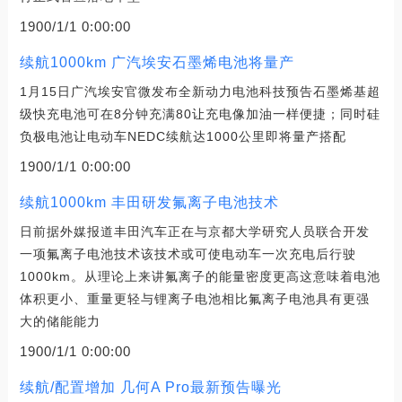
1900/1/1 0:00:00
续航1000km 广汽埃安石墨烯电池将量产
1月15日广汽埃安官微发布全新动力电池科技预告石墨烯基超
级快充电池可在8分钟充满80让充电像加油一样便捷；同时硅
负极电池让电动车NEDC续航达1000公里即将量产搭配
1900/1/1 0:00:00
续航1000km 丰田研发氟离子电池技术
日前据外媒报道丰田汽车正在与京都大学研究人员联合开发
一项氟离子电池技术该技术或可使电动车一次充电后行驶
1000km。从理论上来讲氟离子的能量密度更高这意味着电池
体积更小、重量更轻与锂离子电池相比氟离子电池具有更强
大的储能能力
1900/1/1 0:00:00
续航/配置增加 几何A Pro最新预告曝光