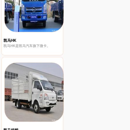
凯马HK
凯马HK是凯马汽车旗下微卡。