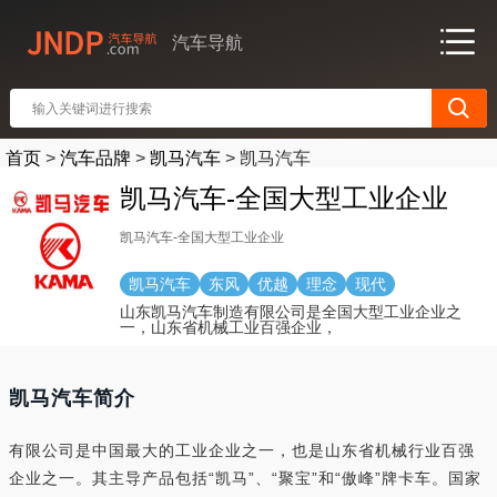
汽车导航
首页
>
汽车品牌
>
凯马汽车
>
凯马汽车
凯马汽车-全国大型工业企业
凯马汽车-全国大型工业企业
凯马汽车
东风
优越
理念
现代
山东凯马汽车制造有限公司是全国大型工业企业之
一，山东省机械工业百强企业，
凯马汽车简介
有限公司是中国最大的工业企业之一，也是山东省机械行业百强
企业之一。其主导产品包括“凯马”、“聚宝”和“傲峰”牌卡车。国家