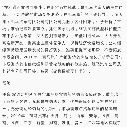
“在机遇面前努力奋斗，在困难面前挑战，是凯马汽车人的最佳诠
释。”面对严峻的市场竞争形势，在凯马总部的正确领导下，恒天
集团凯马汽车有限公司有限公司克服了各种困难，科学分析了市
场，准确把握发展重点，抓住国家机遇，继续实施微型和轻型货
车下乡补贴政策，深入挖掘市场潜力，降低制造成本，大力开发
高端新产品，提高企业整体竞争力，保持经济快速增长，公司继
续保持稳定健康发展的良好势头。准确把握市场形势，不断拓展
市场空间。2010年，凯马汽车产销形势的快速增长归功于公司对
市场形势的准确把握和新营销战略的有效实施。凯马汽车公司及
其销售分公司已签订各级《销售目标责任书》；
笔记
拼音 双语对照科学制定和严格实施新的销售激励政策，重点培养
了营销大客户，尤其是在销售旺季。优先保障分销大客户的供
应，充分调动经销商的积极性，带动凯末尔汽车销量的整体增
长。2010年，凯马汽车在天津、河北、山东、安徽、陕西、河
南、陕西、广东、新疆、湖南、湖北、贵州、江西等地区实现了