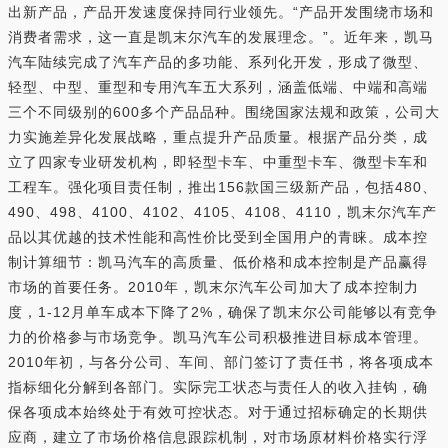
出新产品，产品开发速度保持同行业领先。“产品开发围绕市场和
消费者需求，这一直是凯末尔汽车的发展理念。”。近年来，凯马
汽车陆续完成了汽车产品的多功能、系列化开发，形成了微型、
轻型、中型、重型和专用汽车五大系列，涵盖低端、中端和高端
三个不同级别的600多个产品品种。围绕国家法规和政策，公司大
力实施差异化发展战略，重点提升产品质量。根据产品分类，成
立了四家专业研发机构，即轻型卡车、中重型卡车、微型卡车和
工程车。强化项目责任制，推出156款国三级新产品，包括480、
490、498、4100、4102、4105、4108、4110，凯末尔汽车产
品以其优越的技术性能和高性价比受到全国用户的青睐。成本控
制计算细节：凯马汽车的高质量、低价格和成本控制是产品赢得
市场的首要任务。2010年，凯末尔汽车公司加大了成本控制力
度，1-12月单车成本下降了2%，确保了凯末尔公司能够以有竞争
力的价格参与市场竞争。凯马汽车公司积极推进目标成本管理。
2010年初，与各分公司、车间、部门签订了责任书，将各项成本
指标细化分解到各部门。实际完工状态与责任人的收入挂钩，确
保各项成本始终处于有效可控状态。对于通过招标确定的长期供
应商，建立了市场价格信息跟踪机制，对市场原材料价格实行浮