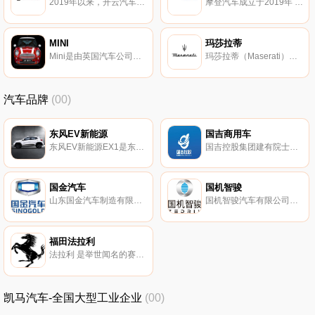
2019年以来，开云汽车聚焦终端物流履约工具的智能升级调研，汇集“汽车+3C+IoT”三重基因，
摩登汽车成立于2019年 摩登汽车是一家以智能电动汽车整车研发、智造为核心的科技公司，
MINI
玛莎拉蒂
Mini是由英国汽车公司推出后被宝马公司持有的一款汽车品牌，
玛莎拉蒂（Maserati）是一家意大利豪华汽车制造商，
汽车品牌
(00)
东风EV新能源
国吉商用车
东风EV新能源EX1是东风汽车于2022年发布的汽车。
国吉控股集团建有院士创新工作站，国吉控股集团是以大健康产业为主投资对象的多元化集团，
国金汽车
国机智骏
山东国金汽车制造有限公司，于2016年01月13日在淄博市工商行政管理局高新区分局登记成立。
国机智骏汽车有限公司（以下简称‘国机智骏’）成立于2017年 注册资本8亿元。
福田法拉利
法拉利 是举世闻名的赛车和运动跑车的生产厂家，总部位于意大利马拉内罗（Maranello）。
凯马汽车-全国大型工业企业
(00)