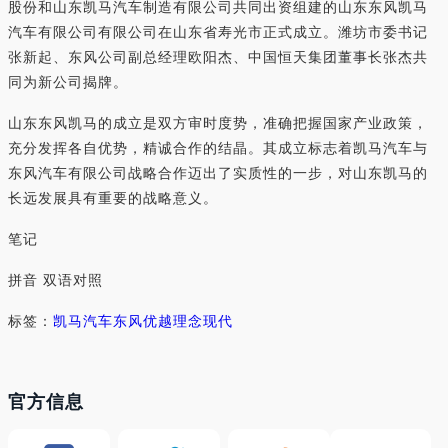
股份和山东凯马汽车制造有限公司共同出资组建的山东东风凯马
汽车有限公司有限公司在山东省寿光市正式成立。潍坊市委书记
张新起、东风公司副总经理欧阳杰、中国恒天集团董事长张杰共
同为新公司揭牌。
山东东风凯马的成立是双方审时度势，准确把握国家产业政策，
充分发挥各自优势，精诚合作的结晶。其成立标志着凯马汽车与
东风汽车有限公司战略合作迈出了实质性的一步，对山东凯马的
长远发展具有重要的战略意义。
笔记
拼音 双语对照
标签：
凯马汽车
东风
优越
理念
现代
官方信息