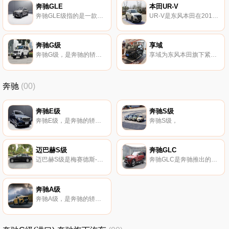
奔驰GLE
本田UR-V
奔驰GLE级指的是一款由梅赛德斯-奔驰推出的SUV车型。
UR-V是东风本田在2017年3月18日推出的一款全新SUV车型，售价24.68-32.98万元。
奔驰G级
享域
奔驰G级，是奔驰的轿车级别之一。
享域为东风本田旗下紧凑型车。
奔驰
(00)
奔驰E级
奔驰S级
奔驰E级，是奔驰的轿车级别之一。
奔驰S级，
迈巴赫S级
奔驰GLC
迈巴赫S级是梅赛德斯-奔驰旗下的子品牌梅赛德斯-迈巴赫发布的首款车型。
奔驰GLC是奔驰推出的首款全新跨界车型，2015款发布。奔驰GLC实质上可以看做是GLK的轿跑版。
奔驰A级
奔驰A级，是奔驰的轿车级别之一。