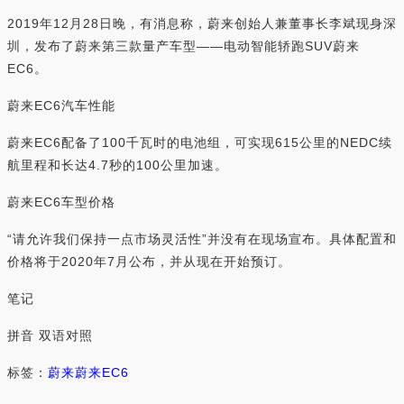
2019年12月28日晚，有消息称，蔚来创始人兼董事长李斌现身深
圳，发布了蔚来第三款量产车型——电动智能轿跑SUV蔚来
EC6。
蔚来EC6汽车性能
蔚来EC6配备了100千瓦时的电池组，可实现615公里的NEDC续
航里程和长达4.7秒的100公里加速。
蔚来EC6车型价格
“请允许我们保持一点市场灵活性”并没有在现场宣布。具体配置和
价格将于2020年7月公布，并从现在开始预订。
笔记
拼音 双语对照
标签：
蔚来
蔚来EC6