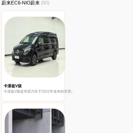
蔚来EC6-NIO蔚来
(00)
卡漠兹V级
卡漠兹V级是伟昊汽车于2022年发布的车型。