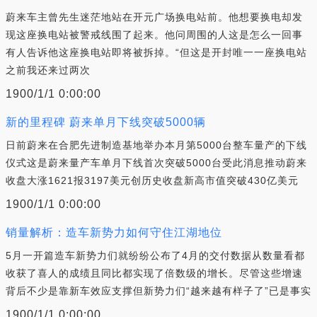
蔚来车主曾先生迷茫地站在开元广场换电站前。他想要换电却发
现这座换电站被警戒线围了起来。他问周围的人这是怎么一回事
有人告诉他这座换电站即将被拆掉。“但这是开封唯一一座换电站
之前我还来过两次
1900/1/1 0:00:00
新的里程碑 蔚来单月下线突破5000辆
日前蔚来在合肥先进制造基地举办本月第5000台整车量产的下线
仪式这是蔚来量产车单月下线首次突破5000台受此消息推动蔚来
收盘大涨1621报3197美元创历史收盘新高市值突破430亿美元
1900/1/1 0:00:00
销量解析：造车新势力如何守住江湖地位
5月一开篇造车新势力们就纷纷公布了4月的交付数据从数量看都
收获了喜人的成绩且同比都实现了倍数级的增长。尽管这些增速
背后不少是靠新车效应支撑但新势力们“越来越有样子了”已是事实
1900/1/1 0:00:00