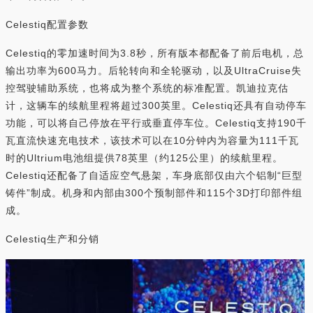
Celestiq配置参数
Celestiq的零加速时间为3.8秒，所有版本都配备了前后电机，总
输出功率为600马力。后轮转向和全轮驱动，以及UltraCruise失
控驾驶辅助系统，也将成为整个系统的标准配置。凯迪拉克估
计，这辆车的续航里程将超过300英里。Celestiq还具有自动停车
功能，可以将自己停放在平行或垂直停车位。Celestiq支持190千
瓦直流快速充电技术，该技术可以在10分钟内为容量为111千瓦
时的Ultrium电池组提供78英里（约125公里）的续航里程。
Celestiq还配备了自适应空气悬架，车身底部仅由六个铝制“巨型
铸件”制成。机身和内部由300个预制部件和115个3D打印部件组
成。
Celestiq生产和分销