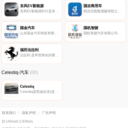
东风EV新能源
国吉商用车
东风EV新能源EX1是东风汽车于2022年发布的汽车。
国吉控股集团建有院士创新工作站，国吉控股集团是以大健康产业为主投资对象的多元化集团，
国金汽车
国机智骏
山东国金汽车制造有限公司，于2016年01月13日在淄博市工商行政管理局高新区分局登记成立。
国机智骏汽车有限公司（以下简称‘国机智骏’）成立于2017年 注册资本8亿元。
福田法拉利
法拉利 是举世闻名的赛车和运动跑车的生产厂家，总部位于意大利马拉内罗（Maranello）。
Celestiq-汽车
(00)
Celestiq
Celestiq是凯迪拉克(进口)旗下中大型车。
联系我们
隐私声明
广告声明
[0:140ms0-2:836ms