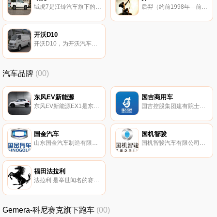
域虎7是江铃汽车旗下的皮卡。
后羿（约前1998年—前1940年），又称“夷羿”、“羿”，“后”是夏代君主尊号，夏代有穷氏首领。
开沃D10
开沃D10，为开沃汽车旗下纯电动轻客，续航里程305.0km。
汽车品牌
(00)
东风EV新能源
国吉商用车
东风EV新能源EX1是东风汽车于2022年发布的汽车。
国吉控股集团建有院士创新工作站，国吉控股集团是以大健康产业为主投资对象的多元化集团，
国金汽车
国机智骏
山东国金汽车制造有限公司，于2016年01月13日在淄博市工商行政管理局高新区分局登记成立。
国机智骏汽车有限公司（以下简称‘国机智骏’）成立于2017年 注册资本8亿元。
福田法拉利
法拉利 是举世闻名的赛车和运动跑车的生产厂家，总部位于意大利马拉内罗（Maranello）。
Gemera-科尼赛克旗下跑车
(00)