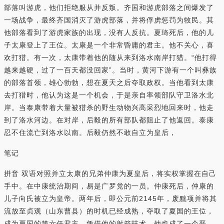
部落叫游虎，他们拒绝服从并反叛。齐国和游虎部落之间爆发了
一场战争，最终齐国消灭了游虎部落，并将俘虏惩罚为牧民。其
他部落看到了游虎家族的出现，没有人反抗。夏琦死后，他的儿
子太康登上了王位。太康是一个非常昏庸的君主。他不关心，喜
欢打猎。有一次，太康带着他的随从来到洛水南岸打猎。“他打得
越来越硬，过了一百天都没回家”。当时，黄河下游有一个叫彝族
的部落首领，雄心勃勃，想在夏天之后夺取政权。当他看到太康
去打猎时，他认为这是一个机会，于是亲自率领部队守卫洛水北
岸。当泰康带着大量被猎杀的野生动物兴高采烈地回来时，他走
到了洛水河边。在对岸，后毅的所有部队都阻止了他返回。泰康
忍不住流亡到洛水以南。后毅仍然不敢自立为皇后，
笔记
拼音 双语对照并立太康的兄弟仲康为夏皇后，将实权掌握在自己
手中。在中康统治期间，易是广罗党的一员。仲康死后，仲康的
儿子向氏被立为皇帝。两年后，即公元前2145年，废黜项并将其
流放至贞观（山东曹县）的时机已经成熟，夺取了夏国的王位，
成为夏国的第六任君主。凭借他的射箭技术，他也成了一个恶