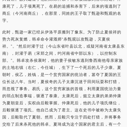
康死了，儿子项离死了。在易的追捕和杀害下，后来的项逃到了
商丘（今河南商丘），在那里，同姓的王子取了甄逊和甄观的名
字。
此时，甄逊一家已经从伊洛平原搬到了豫东。为了防止夏侯祥的
势力死灰复燃，韩卓命令灌溉师“杀甄观以攻甄逊，灭夏侯
祥。”。“然后封灌于过（今山东省叶县以北，或疑河南省太康县东
南），封灌于易（宋郑之间，约河南省中部以东），以控制东
部。”。韩卓攻杀侯襄时，他的妻子侯敏东逃到鲁西南他母亲家族
的土地右镇（右仁，今任城），生下了一个死后的儿子少康。夏
朝时，侯乙，姓钱，是一个贫穷国家的统治者，篡夺了夏国的王
位长达八年。当时，夏侯奇的儿子太康沉迷于田间玩耍和打猎，
而忽视了事务。易氏，这个贫穷家族的首领，利用夏国统治力量
的弱点制造事端，驱逐了泰康。太康死后，懿立太康的弟弟仲康
为夏朝皇后，实权由后毅掌握。仲康死后，他的儿子项氏继位，
后毅驱逐了项氏。他自己成为了君主。这在史书中被称为太康失
国，后毅取代了夏朝。然而，后毅只专注于四处打猎，并将事务
交给了后来杀死他的韩卓。夏琦成为这个国家的君主后，有一个