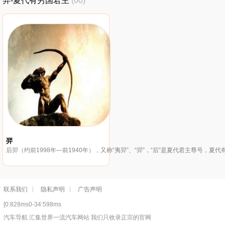
羿-夏代有穷国君主
(00)
羿
后羿（约前1998年—前1940年），又称“夷羿”、“羿”，“后”是夏代君主尊号，夏
联系我们
隐私声明
广告声明
[0:828ms0-34:598ms
汽车导航 汇集世界一流汽车网站 我们只收录正宗的官网