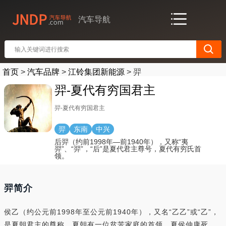
汽车导航
首页
>
汽车品牌
>
江铃集团新能源
>
羿
羿-夏代有穷国君主
羿-夏代有穷国君主
羿
东南
中兴
后羿（约前1998年—前1940年），又称“夷
羿”、“羿”，“后”是夏代君主尊号，夏代有穷氏首
领。
羿简介
侯乙（约公元前1998年至公元前1940年），又名“乙乙”或“乙”，
是夏朝君主的尊称，夏朝有一位贫苦家庭的首领。夏侯仲康死