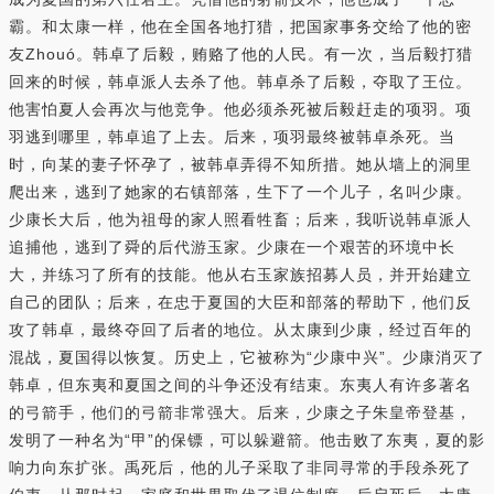
霸。和太康一样，他在全国各地打猎，把国家事务交给了他的密
友Zhouó。韩卓了后毅，贿赂了他的人民。有一次，当后毅打猎
回来的时候，韩卓派人去杀了他。韩卓杀了后毅，夺取了王位。
他害怕夏人会再次与他竞争。他必须杀死被后毅赶走的项羽。项
羽逃到哪里，韩卓追了上去。后来，项羽最终被韩卓杀死。当
时，向某的妻子怀孕了，被韩卓弄得不知所措。她从墙上的洞里
爬出来，逃到了她家的右镇部落，生下了一个儿子，名叫少康。
少康长大后，他为祖母的家人照看牲畜；后来，我听说韩卓派人
追捕他，逃到了舜的后代游玉家。少康在一个艰苦的环境中长
大，并练习了所有的技能。他从右玉家族招募人员，并开始建立
自己的团队；后来，在忠于夏国的大臣和部落的帮助下，他们反
攻了韩卓，最终夺回了后者的地位。从太康到少康，经过百年的
混战，夏国得以恢复。历史上，它被称为“少康中兴”。少康消灭了
韩卓，但东夷和夏国之间的斗争还没有结束。东夷人有许多著名
的弓箭手，他们的弓箭非常强大。后来，少康之子朱皇帝登基，
发明了一种名为“甲”的保镖，可以躲避箭。他击败了东夷，夏的影
响力向东扩张。禹死后，他的儿子采取了非同寻常的手段杀死了