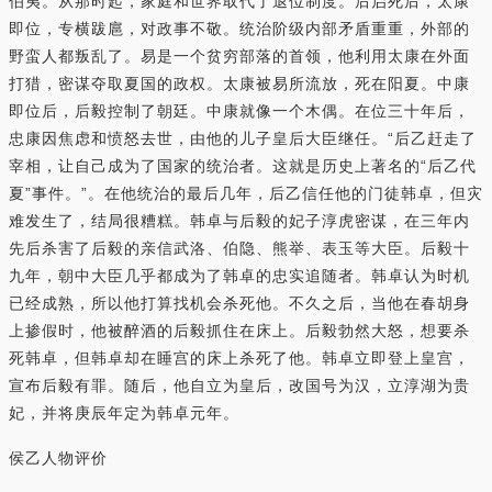
伯夷。从那时起，家庭和世界取代了退位制度。后启死后，太康
即位，专横跋扈，对政事不敬。统治阶级内部矛盾重重，外部的
野蛮人都叛乱了。易是一个贫穷部落的首领，他利用太康在外面
打猎，密谋夺取夏国的政权。太康被易所流放，死在阳夏。中康
即位后，后毅控制了朝廷。中康就像一个木偶。在位三十年后，
忠康因焦虑和愤怒去世，由他的儿子皇后大臣继任。“后乙赶走了
宰相，让自己成为了国家的统治者。这就是历史上著名的“后乙代
夏”事件。”。在他统治的最后几年，后乙信任他的门徒韩卓，但灾
难发生了，结局很糟糕。韩卓与后毅的妃子淳虎密谋，在三年内
先后杀害了后毅的亲信武洛、伯隐、熊举、表玉等大臣。后毅十
九年，朝中大臣几乎都成为了韩卓的忠实追随者。韩卓认为时机
已经成熟，所以他打算找机会杀死他。不久之后，当他在春胡身
上掺假时，他被醉酒的后毅抓住在床上。后毅勃然大怒，想要杀
死韩卓，但韩卓却在睡宫的床上杀死了他。韩卓立即登上皇宫，
宣布后毅有罪。随后，他自立为皇后，改国号为汉，立淳湖为贵
妃，并将庚辰年定为韩卓元年。
侯乙人物评价