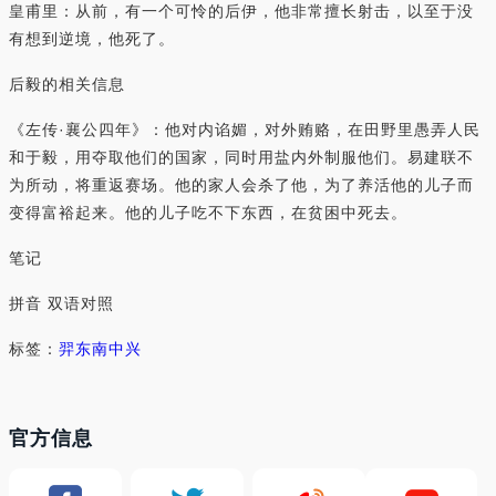
皇甫里：从前，有一个可怜的后伊，他非常擅长射击，以至于没
有想到逆境，他死了。
后毅的相关信息
《左传·襄公四年》：他对内谄媚，对外贿赂，在田野里愚弄人民
和于毅，用夺取他们的国家，同时用盐内外制服他们。易建联不
为所动，将重返赛场。他的家人会杀了他，为了养活他的儿子而
变得富裕起来。他的儿子吃不下东西，在贫困中死去。
笔记
拼音 双语对照
标签：
羿
东南
中兴
官方信息