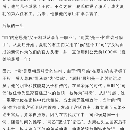
后，他的儿子继承了王位。不久之后，易氏驱逐了项氏，成为夏
朝的第六任君主。后来，他被他的家臣韩卓杀害了。
后毅的一生
“司”的意思是“父子相继从事某一职业”。“司翼”是一种“世袭弓箭
手”。从夏启开始，夏朝的君主们采用了“侯”这个由“司”字反写而
成的新词作为他们的官方头衔，并一直使用到公元前1600年（夏
桀的最后一年）
因此，“侯”是夏朝最尊贵的头衔，由于“司马懿”在夏初确实掌握了
王权，后人尊称“司马懿”为“侯懿”。“后毅”最初是一名射箭运动
员，他的职业和技能是父子相传的。在皇帝库的时代，当时的“司
仪”被任命为皇家宫廷卫队的首领，被称为“司衡”。从那时起，这
一重要地位在家族中代代相传。当太康无视朝政时，当时的“司
仪”作为皇家宫廷卫队的首领，发动了宫廷政变，将太康五兄弟驱
逐出宫廷，并亲自摄政。因为在古代汉字中，司和侯是同一个
词，随着时间的推移，“司乙”变成了“后乙”。太康在失去国家后不
久去世。族人建立了他的弟弟仲康，仲康被流放到洛水附近。仲