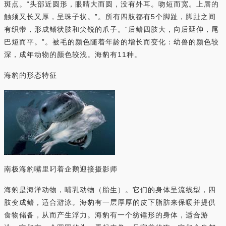
斑点。“头部近圆形，眼睛大而圆，没有外耳。吻短而宽。上唇的
触须又长又厚，呈珠子状。”。所有四肢都有5个脚趾，脚趾之间
有织带，形成鳍状肢和尖锐的爪子。“后鳍四肢大，向后延伸，尾
巴短而平。”。被毛的颜色随着年龄的增长而变化：幼兽的颜色较
深，成年动物的颜色较浅。海豹有11种。
海豹的形态特征
南极海豹嘴里叼着企鹅迎接摄影师
海豹是海洋动物，哺乳动物（胎生）。它们的身体呈流线型，四
肢变成鳍，适合游泳。海豹有一层厚厚的皮下脂肪来保暖并提供
食物储备，从而产生浮力。海豹有一个纺锤形的身体，适合游