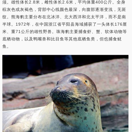
须。雄性体长2.8米，雌性体长2.6米，平均体重400公斤。全身
棕灰色或灰褐色，背部中心线颜色最深，向腹部逐渐变浅，无斑
纹。熊海豹主要分布在北冰洋、北大西洋和北太平洋，而不是南
半球。1972年，在中国浙江省平阳县海域捕获了一头体长176厘
米、重71公斤的雄性野兽。珠海豹主要捕食虾、蟹、软体动物等
底栖动物，以及鸭嘴兽和比目鱼等其他底栖鱼类，但也捕食鱿
鱼。