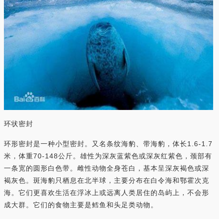
环状密封
环形密封是一种小型密封。又名条纹海豹、带海豹，体长1.6-1.7
米，体重70-148公斤。雄性为深灰蓝紫色或深灰红紫色，颈部有
一条宽的圆形白色带。雌性动物全身苍白，基本呈深灰褐色或深
褐灰色。斑海豹只栖息在北半球，主要分布在白令海和鄂霍次克
海。它们更喜欢生活在浮冰上或远离人类居住的岛屿上，不会形
成大群。它们的食物主要是鳕鱼和头足类动物。