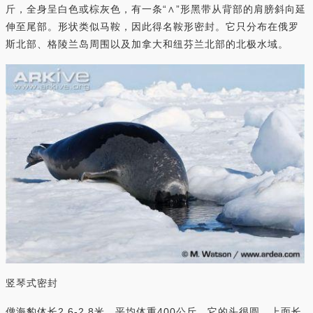
斤，全身呈白色或棕灰色，有一条“∧”形黑带从背部的肩膀斜向延
伸至尾部。形状类似马鞍，因此得名鞍形密封。它只分布在俄罗
斯北部、格陵兰岛周围以及加拿大和纽芬兰北部的北极水域。
竖琴式密封
僧海豹体长2.6-2.8米，平均体重400公斤。它的头很圆，上面长