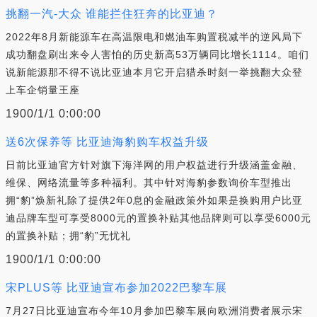
挑翻一汽-大众 谁能拦住狂奔的比亚迪？
2022年8月新能源车在高温限电和燃油车购置税减半的逆风局下
成功翻盘刷出来令人害怕的历史新高53万辆同比增长1114。咱们
说新能源那不得不说比亚迪本月它开启猎杀时刻一举挑翻大众登
上车企销量王座
1900/1/1 0:00:00
送6次保养等 比亚迪海豹购车权益升级
日前比亚迪官方针对旗下海洋网的用户权益进行升级涵盖金融、
维保、网络流量等多种福利。其中针对海豹参数询价车型推出
拥“豹”焕新礼除了提供2年0息的金融政策外如果是换购用户比亚
迪品牌车型可享受8000元的置换补贴其他品牌则可以享受6000元
的置换补贴；拥“豹”无忧礼
1900/1/1 0:00:00
宋PLUS等 比亚迪宣布参加2022巴黎车展
7月27日比亚迪宣布今年10月参加巴黎车展向欧洲消费者展示宋