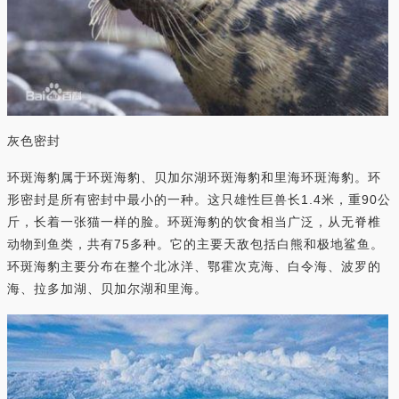
灰色密封
环斑海豹属于环斑海豹、贝加尔湖环斑海豹和里海环斑海豹。环
形密封是所有密封中最小的一种。这只雄性巨兽长1.4米，重90公
斤，长着一张猫一样的脸。环斑海豹的饮食相当广泛，从无脊椎
动物到鱼类，共有75多种。它的主要天敌包括白熊和极地鲨鱼。
环斑海豹主要分布在整个北冰洋、鄂霍次克海、白令海、波罗的
海、拉多加湖、贝加尔湖和里海。