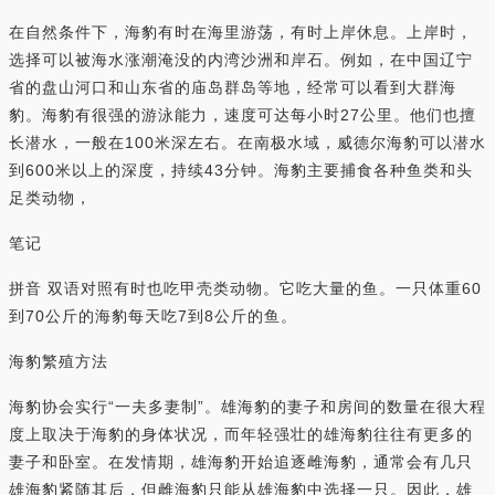
在自然条件下，海豹有时在海里游荡，有时上岸休息。上岸时，
选择可以被海水涨潮淹没的内湾沙洲和岸石。例如，在中国辽宁
省的盘山河口和山东省的庙岛群岛等地，经常可以看到大群海
豹。海豹有很强的游泳能力，速度可达每小时27公里。他们也擅
长潜水，一般在100米深左右。在南极水域，威德尔海豹可以潜水
到600米以上的深度，持续43分钟。海豹主要捕食各种鱼类和头
足类动物，
笔记
拼音 双语对照有时也吃甲壳类动物。它吃大量的鱼。一只体重60
到70公斤的海豹每天吃7到8公斤的鱼。
海豹繁殖方法
海豹协会实行“一夫多妻制”。雄海豹的妻子和房间的数量在很大程
度上取决于海豹的身体状况，而年轻强壮的雄海豹往往有更多的
妻子和卧室。在发情期，雄海豹开始追逐雌海豹，通常会有几只
雄海豹紧随其后，但雌海豹只能从雄海豹中选择一只。因此，雄