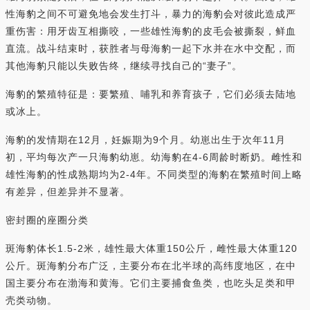
性海豹之间不可避免地会发生打斗，暴力的海豹会对彼此造成严
重伤害：用牙齿互相撕咬，一些雄性海豹的皮毛会被撕裂，鲜血
直流。战斗结束时，获胜者与母海豹一起下水并在水中交配，而
其他海豹只能以失败告终，继续寻找自己的“妻子”。
海豹的繁殖特征是：要繁殖、哺乳和养育孩子，它们必须去陆地
或冰上。
海豹的发情期在12月，妊娠期为9个月。幼崽出生于次年11月
初，平均每次产一只海豹幼崽。幼海豹在4-6周龄时断奶。雌性和
雄性海豹的性成熟期均为2-4年。不同类型的海豹在繁殖时间上略
有差异，但差异并不显著。
密封圈的座圈分类
斑海豹体长1.5-2米，雄性最大体重150公斤，雌性最大体重120
公斤。斑海豹分布广泛，主要分布在北半球的高纬度地区，在中
国主要分布在渤海和黄海。它们主要捕食鱼类，也吃头足类和甲
壳类动物。