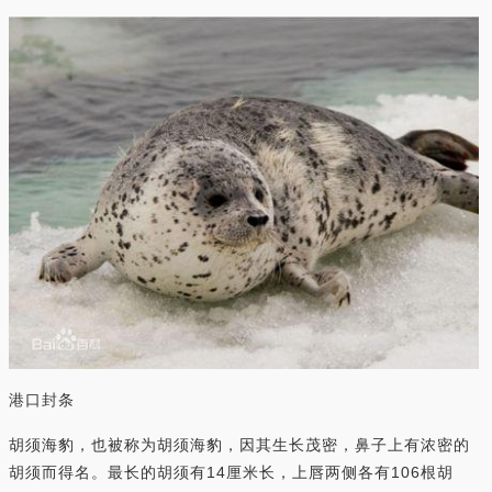
港口封条
胡须海豹，也被称为胡须海豹，因其生长茂密，鼻子上有浓密的
胡须而得名。最长的胡须有14厘米长，上唇两侧各有106根胡