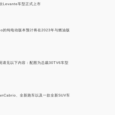
Levante车型正式上市
ismo的纯电动版本预计将在2023年与燃油版
况请见以下内容：配图为总裁30TV6车型
nCabrio、全新跑车以及一款全新SUV车