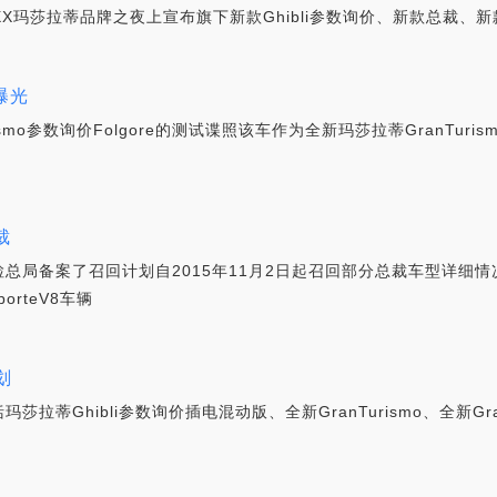
X玛莎拉蒂品牌之夜上宣布旗下新款Ghibli参数询价、新款总裁、新款
照曝光
smo参数询价Folgore的测试谍照该车作为全新玛莎拉蒂GranTur
裁
总局备案了召回计划自2015年11月2日起召回部分总裁车型详细情
orteV8车辆
划
蒂Ghibli参数询价插电混动版、全新GranTurismo、全新Gra