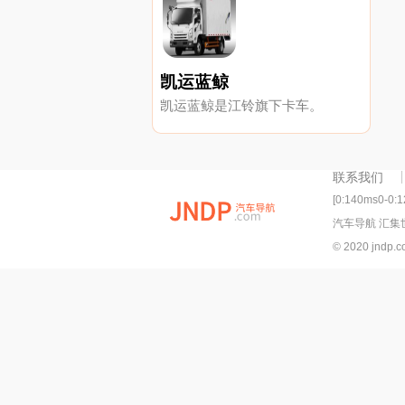
凯运蓝鲸
凯运蓝鲸是江铃旗下卡车。
联系我们
[0:140ms0-0:
汽车导航 汇集
© 2020 jndp