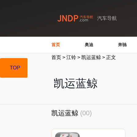
汽车导航
首页
奥迪
奔驰
首页
>
江铃
>
凯运蓝鲸
>
正文
TOP
凯运蓝鲸
凯运蓝鲸
(00)