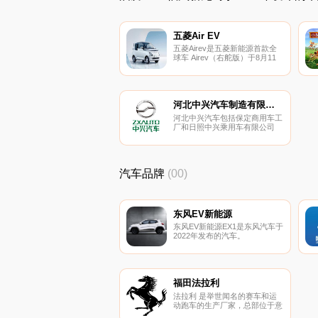
五菱Air EV
五菱Airev是五菱新能源首款全
球车 Airev（右舵版）于8月11
日在印尼上市 提供长轴版、短
轴版……
河北中兴汽车制造有限公司
河北中兴汽车包括保定商用车工
厂和日照中兴乘用车有限公司
（合资），始建于1949年，
汽车品牌
(00)
东风EV新能源
东风EV新能源EX1是东风汽车于
2022年发布的汽车。
福田法拉利
法拉利 是举世闻名的赛车和运
动跑车的生产厂家，总部位于意
大利马拉内罗（Maranello）。