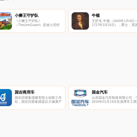
小狮王守护队
牛顿
《小狮王守护队》
艾萨克·牛顿（1643年1月4日
（TheLionGuard）是迪士尼经
1727年3月31日），爵士，英
典动画电影《狮子王》的衍生作
皇家学会会长，
品。
国吉商用车
国金汽车
国吉控股集团建有院士创新工作
山东国金汽车制造有限公司，
站，国吉控股集团是以大健康产
2016年01月13日在淄博市工商
业为主投资对象的多元化集团，
行政管理局高新区分局登记成
立。