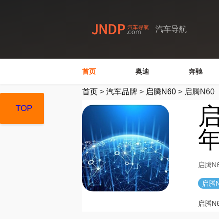
汽车导航
首页
奥迪
奔驰
首页
>
汽车品牌
>
启腾N60
>
启腾N60
启
TOP
TOP
TOP
启腾N
启腾N
启腾N