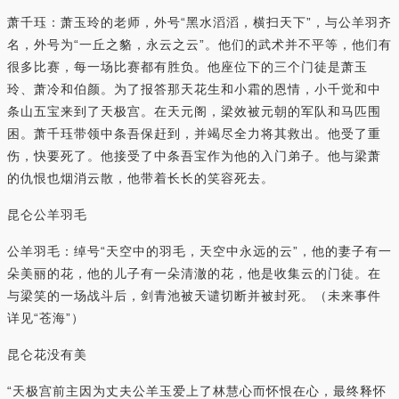
萧千珏：萧玉玲的老师，外号“黑水滔滔，横扫天下”，与公羊羽齐
名，外号为“一丘之貉，永云之云”。他们的武术并不平等，他们有
很多比赛，每一场比赛都有胜负。他座位下的三个门徒是萧玉
玲、萧冷和伯颜。为了报答那天花生和小霜的恩情，小千觉和中
条山五宝来到了天极宫。在天元阁，梁效被元朝的军队和马匹围
困。萧千珏带领中条吾保赶到，并竭尽全力将其救出。他受了重
伤，快要死了。他接受了中条吾宝作为他的入门弟子。他与梁萧
的仇恨也烟消云散，他带着长长的笑容死去。
昆仑公羊羽毛
公羊羽毛：绰号“天空中的羽毛，天空中永远的云”，他的妻子有一
朵美丽的花，他的儿子有一朵清澈的花，他是收集云的门徒。在
与梁笑的一场战斗后，剑青池被天谴切断并被封死。（未来事件
详见“苍海”）
昆仑花没有美
“天极宫前主因为丈夫公羊玉爱上了林慧心而怀恨在心，最终释怀