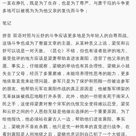
一直在挣扎，既是为了生存，也是为了尊严。与萧千珏的斗争更
多地可以被视为为为他父亲的复仇而斗争；
笔记
拼音 双语对照与云舒的斗争应该更多地是为年轻人的自尊而战。
这场斗争也成为了整篇文章的主题。从某种意义上说，梁笑和云
舒可以说是一对天敌。《昆仑》不错，但也有读者批评的地方。
最受批评的地方应该是梁萧帮助袁进攻襄阳，违背了他父亲的意
愿。事实上，仔细观察，梁晓的举动也有其合理性。梁晓从小就
失去了父母，经历了多重磨难，未能培养理性思考的能力，更多
地依靠直觉来处理问题。参军只是为了保护和照顾一些被迫参军
的朋友。他帮助元军在襄阳作战的真正原因是，他被叛军绑架的
无辜妹妹被残忍地殴打并杀害。此外，他的一些密友死于南宋人
民之手，这使得梁萧对整个宋军的仇恨完全变得难以忍受。梁笑
和云舒之间的个人恩怨无疑是他做出选择的一个重要原因。为了
给他报仇，他必须站在蒙古人一边，帮助他们进攻襄阳。事实
上，梁晓并不喜欢杀戮，他只是凭一种简单的直觉进行战争。在
看到襄阳是人间地狱之后，梁晓也意识到自己犯了一个大错误。