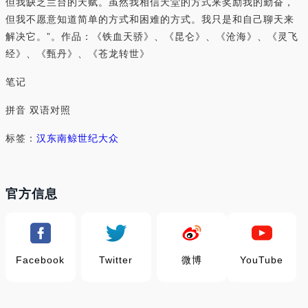
但我缺乏兰台的天赋。虽然我相信天堂的方式来奖励我的勤奋，
但我不愿意知道简单的方式和困难的方式。我只是和自己聊天来
解决它。”。作品：《铁血天骄》、《昆仑》、《沧海》、《灵飞
经》、《甄丹》、《苍龙转世》
笔记
拼音 双语对照
标签：
汉
东南
鲸
世纪
大众
官方信息
Facebook
Twitter
微博
YouTube