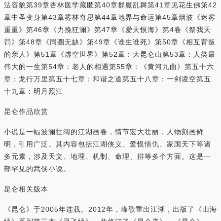
法容貌第39章杏林医学藏匿第40章群魔乱舞第41章见花生佛第42
章中圣变身第43章雾林奇思第44章地界与命运第45章烟波《迷雾
重重》第46章《力挽狂澜》第47章《爱天恨海》第4卷《祭我天
罚》第48章《同圈无缺》第49章《谁生谁死》第50章《相互背叛
的亲人》第51章《虚空世界》第52章：大昆仑山第53章：人类最
伟大的一生第54章：老人的相遇第55章：《黄河九曲》第五十六
章：龙行万里第五十七章：和谐之道第五十八章：一剑凌空第五
十九章：明月照江
昆仑作品欣赏
小说是一幅波澜壮阔的江湖画卷，情节宏大壮丽，人物刻画鲜
明，引用广泛。其内容包括江湖侠义、爱恨情仇、家国天下等诸
多元素，涉及天文、地理、机制、命理、排等多个方面。这是一
部罕见的武侠小说。
昆仑相关版本
《昆仑》于2005年连载。2012年，峰歌重出江湖，出版了《山海