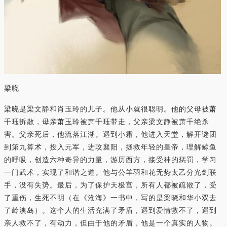
梁晓
梁晓是梁文静和肖玉玲的儿子。他从小就很聪明。他的父母被萧
千珏拆散，母亲萧玉玲被萧千珏带走，父亲梁文静被萧千绝杀
害。父亲死后，他流落江湖。遇到小霜，他进入天堂，解开谜团
到第九算术，投入元军，进攻襄阳，拯救年轻的皇帝，理解鲸鱼
的呼吸，创造六种奇异的力量，游历西方，接受神的惩罚，学习
一门武术，实现了和谐之道。他与公羊羽和花无势太乙分光剑联
手，没有失势。最后，为了保护天极宫，所有人都被疏散了，受
了重伤，生死不明（在《沧海》一书中，写的是梁晓和华小双去
了岭澳岛）。这个人的生活充满了矛盾，遇到爱情救不了，遇到
亲人救不了，有动力，但由于他的矛盾，他是一个真实的人物。