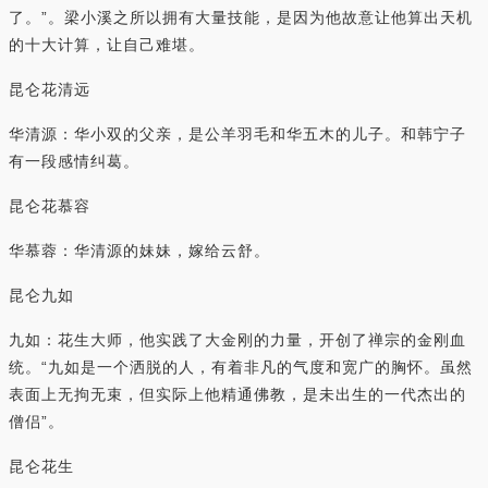
了。”。梁小溪之所以拥有大量技能，是因为他故意让他算出天机
的十大计算，让自己难堪。
昆仑花清远
华清源：华小双的父亲，是公羊羽毛和华五木的儿子。和韩宁子
有一段感情纠葛。
昆仑花慕容
华慕蓉：华清源的妹妹，嫁给云舒。
昆仑九如
九如：花生大师，他实践了大金刚的力量，开创了禅宗的金刚血
统。“九如是一个洒脱的人，有着非凡的气度和宽广的胸怀。虽然
表面上无拘无束，但实际上他精通佛教，是未出生的一代杰出的
僧侣”。
昆仑花生