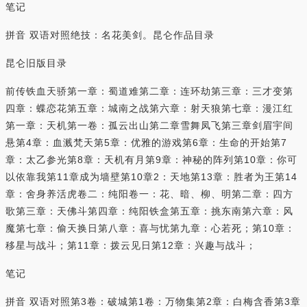
笔记
拼音 双语对照绝技：名花美剑。昆仑作品目录
昆仑旧版目录
前传铁血天骄第一章：蜀道难第二章：连环劫第三章：三才变第
四章：蝶恋花第五章：城南之战第六章：射天狼第七章：漫江红
第一章：天机第一卷：孤云出山第二章雪舞凤飞第三章剑眉宇间
悬第4章：血溅梵天第5章：优雅的游戏第6章：生命的开始第7
章：太乙参光第8章：天机有月第9章：神秘的阵列第10章：你可
以依靠我第11章成为墙壁第10章2：天地第13章：胜者为王第14
章：舍身养活虎卷二：纯阳卷一：花、暗、柳、明第二章：四方
歌第三章：天佛斗第四章：纯阳铁盒第五章：挑东南第六章：风
魔第七章：偷天换日第八章：喜与忧第九章：心若死；第10章：
移星与战斗；第11章：拨云见日第12章：兴趣与战斗；
笔记
拼音 双语对照第3卷：破城第1卷：万物集第2章：白梅含香第3章