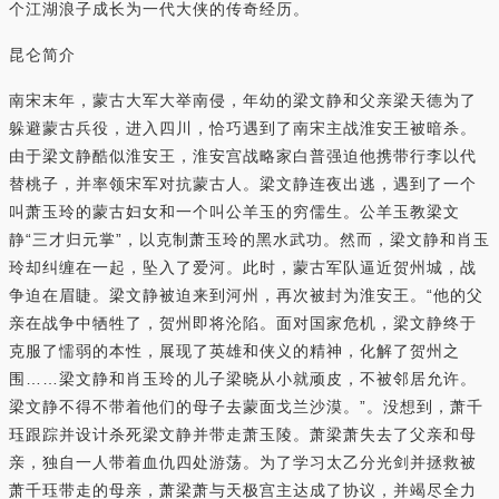
个江湖浪子成长为一代大侠的传奇经历。
昆仑简介
南宋末年，蒙古大军大举南侵，年幼的梁文静和父亲梁天德为了
躲避蒙古兵役，进入四川，恰巧遇到了南宋主战淮安王被暗杀。
由于梁文静酷似淮安王，淮安宫战略家白普强迫他携带行李以代
替桃子，并率领宋军对抗蒙古人。梁文静连夜出逃，遇到了一个
叫萧玉玲的蒙古妇女和一个叫公羊玉的穷儒生。公羊玉教梁文
静“三才归元掌”，以克制萧玉玲的黑水武功。然而，梁文静和肖玉
玲却纠缠在一起，坠入了爱河。此时，蒙古军队逼近贺州城，战
争迫在眉睫。梁文静被迫来到河州，再次被封为淮安王。“他的父
亲在战争中牺牲了，贺州即将沦陷。面对国家危机，梁文静终于
克服了懦弱的本性，展现了英雄和侠义的精神，化解了贺州之
围……梁文静和肖玉玲的儿子梁晓从小就顽皮，不被邻居允许。
梁文静不得不带着他们的母子去蒙面戈兰沙漠。”。没想到，萧千
珏跟踪并设计杀死梁文静并带走萧玉陵。萧梁萧失去了父亲和母
亲，独自一人带着血仇四处游荡。为了学习太乙分光剑并拯救被
萧千珏带走的母亲，萧梁萧与天极宫主达成了协议，并竭尽全力