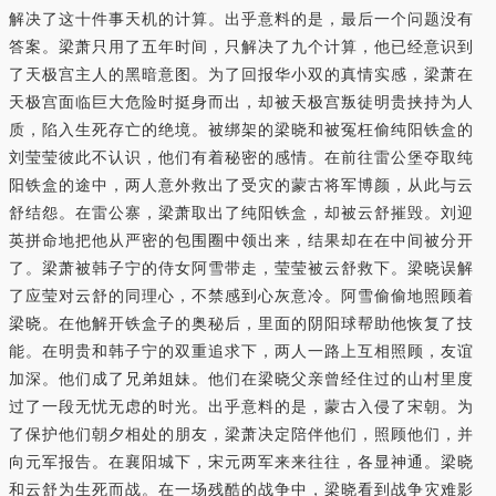
解决了这十件事天机的计算。出乎意料的是，最后一个问题没有
答案。梁萧只用了五年时间，只解决了九个计算，他已经意识到
了天极宫主人的黑暗意图。为了回报华小双的真情实感，梁萧在
天极宫面临巨大危险时挺身而出，却被天极宫叛徒明贵挟持为人
质，陷入生死存亡的绝境。被绑架的梁晓和被冤枉偷纯阳铁盒的
刘莹莹彼此不认识，他们有着秘密的感情。在前往雷公堡夺取纯
阳铁盒的途中，两人意外救出了受灾的蒙古将军博颜，从此与云
舒结怨。在雷公寨，梁萧取出了纯阳铁盒，却被云舒摧毁。刘迎
英拼命地把他从严密的包围圈中领出来，结果却在在中间被分开
了。梁萧被韩子宁的侍女阿雪带走，莹莹被云舒救下。梁晓误解
了应莹对云舒的同理心，不禁感到心灰意冷。阿雪偷偷地照顾着
梁晓。在他解开铁盒子的奥秘后，里面的阴阳球帮助他恢复了技
能。在明贵和韩子宁的双重追求下，两人一路上互相照顾，友谊
加深。他们成了兄弟姐妹。他们在梁晓父亲曾经住过的山村里度
过了一段无忧无虑的时光。出乎意料的是，蒙古入侵了宋朝。为
了保护他们朝夕相处的朋友，梁萧决定陪伴他们，照顾他们，并
向元军报告。在襄阳城下，宋元两军来来往往，各显神通。梁晓
和云舒为生死而战。在一场残酷的战争中，梁晓看到战争灾难影