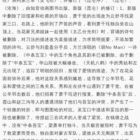
经》系列第三本《灵飞经》，并修订了《昆仑序》、《昆仑》、
《沧海》，由知音动画图书出版。新版《昆仑》的修订：1。新版
中删除了旧儒家和杜甫的开场白，萧千觉的出现改为云舒寻找梁
家三口。在路上，他听到了芦笛的声音，看到萧千珏独自坐在山
顶上。当花家兄弟姐妹一起使用《太乙分光剑》时，背诵的诗句
被删除，对刀法的描述改为直接描述，力求简明扼要，不添加繁
琐的诗句。云舒与刘盈盈分手后，方兰演唱的《胡No Man》一诗
被删除。《中条五宝》中的五个角色及其剧本已被删除。由于删
除了“中条五宝”，华山段被大幅修改。《天机八鹤》中的秀姑和左
元出现了，追踪了明朝的回归，发现了爱情的痕迹。为了在花朵
面前弥补后果，他对这段关系感到尴尬，这导致了公羊羽毛、花
朵和爱情之间的三角关系。秀和左在伏牛山遇到了萧千觉。在被
公羊羽击败后，他们招募了萧千珏进行报复。删除“中条吾宝”后，
霞山和赵三沟等人的遭遇消除了他们与吾宝的冲突，并产生了一
个轻微的转折，即与图图哈的对抗。吴宝口中描述和妥拉的那一
段也被删除了。传授赵三谷武术的人变成了梁笑。在钱塘之战
中，没有“中条吾宝”，梁萧单打独斗。当天极宫被毁时，萧千珏为
了救梁萧而受伤。独自面对蒙古军队，梁效从天元阁跳下，出其