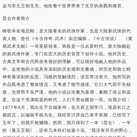
这与宋元王朝无关。他给整个世界带来了无尽的杀戮和痛苦。
昆仑作者简介
峰歌本名项启刚，是大陆著名的武侠作家，也是大陆新武侠的代
表人物。曾任《今古传奇·武术》杂志编辑，《今古传说》、《黄
易武术文献》一等奖获得者。风歌是一位从新时代、新大陆崛起
的新武侠作家，专门在宏大的历史背景下创作小说。他对历史、
古典文学和古代民俗有很好的理解，可以很好地融入他的作品
中。这使他的小说具有深刻的历史感和沧桑感，对历史和骑士精
神有着深刻的反思。冯格的笔触强烈，语言简洁有力。他所写的
作品既考虑了整体情况，又考虑了细节描述。它们大气而不失精
致，光滑而不失严谨。他的小说以沧桑为基调，兼顾了侠义和温
柔。在这个充满喧嚣的时代，人们不禁会眼前一亮。自我介绍：
1977年8月，我出生于古城奎州，在天府之国学习，现居长江之
都武汉，以编辑手稿为生。我经常讨厌自己笨手笨脚，已经写了
五年了，但我不敢懒惰。然而，我只得到了一本《昆仑》，一半
的《曼玉王朝》，还有几本科幻短篇小说。“我没有升天的野心，