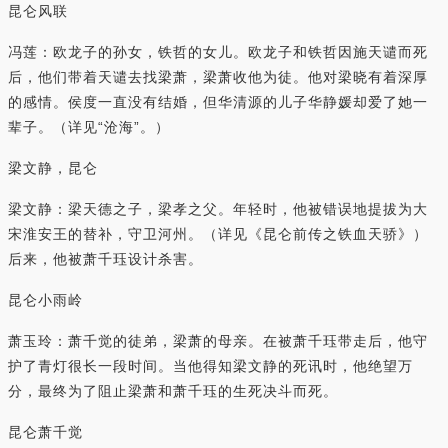
昆仑风联
冯莲：欧龙子的孙女，铁哲的女儿。欧龙子和铁哲因施天谴而死
后，他们带着天谴去找梁萧，梁萧收他为徒。他对梁晓有着深厚
的感情。侯度一直没有结婚，但华清源的儿子华静媛却爱了她一
辈子。（详见“沧海”。）
梁文静，昆仑
梁文静：梁天德之子，梁孝之父。年轻时，他被错误地提拔为大
宋淮安王的替补，守卫河州。（详见《昆仑前传之铁血天骄》）
后来，他被萧千珏设计杀害。
昆仑小雨岭
萧玉玲：萧千觉的徒弟，梁萧的母亲。在被萧千珏带走后，他守
护了青灯很长一段时间。当他得知梁文静的死讯时，他绝望万
分，最终为了阻止梁萧和萧千珏的生死决斗而死。
昆仑萧千觉