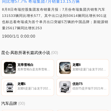
同比增57.7% 奇瑞集团7月销量13.15万辆
8月8日奇瑞控股集团发布销量月报：7月份奇瑞集团共销售汽车
131533辆同比增长577。其中出口达到50614辆同比增长901这
也标志着奇瑞成为首个单月出口突破5万辆的中国品牌；新能源销
量25617辆同比增长253
1900/1/1 0:00:00
昆仑-凤歌所著长篇武侠小说
(00)
克蒂雪堆白
龙耀8
克蒂雪堆白是克蒂雪堆白于2021年发布的车型。
龙耀8是厦门金龙于2020年发布的车型。
龙耀6
优劲T5
龙耀6是厦门金龙于2022年发布的汽车基本参数类别名称级别轻客能源类型纯电动工信部纯电续航里程（km……
优劲T5是开瑞于2021年发布的车型。
汽车品牌
(00)