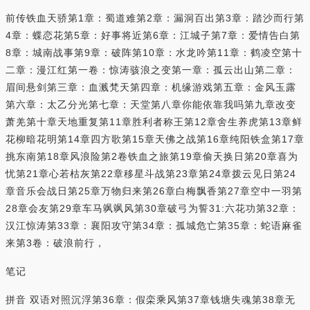
前传铁血天骄第1章：蜀道难第2章：漏洞百出第3章：踏沙而行第
4章：蝶恋花第5章：好事将近第6章：江城子第7章：爱情告白第
8章：城南战事第9章：破阵第10章：水龙吟第11章：鹤凌空第十
二章：漫江红第一卷：惊涛骇浪之变第一章：孤云出山第二章：
眉间悬剑第三章：血溅梵天第四章：机缘游戏第五章：金风玉露
第六章：太乙分光第七章：天堂第八章你能依靠我吗第九章改变
萧羌第十章天地重复第11章胜利者称王第12章舍生养虎第13章鲜
花柳暗花明第14章四方歌第15章天佛之战第16章纯阳铁盒第17章
挑东南第18章风浪险第2卷铁血之旅第19章偷天换日第20章喜为
忧第21章心若枯灰第22章移星斗战第23章第24章拨云见日第24
章音乐会战日第25章万物归来第26章白梅飘香第27章空中一羽第
28章会友第29章车马飒飒风第30章破弓为誓31:六花功第32章：
汉江惊涛第33章：襄阳攻守第34章：孤城危亡第35章：蛇语麻雀
来第3卷：破浪前行，
笔记
拼音 双语对照沉浮第36章：假栾乘风第37章钱塘失魂第38章无