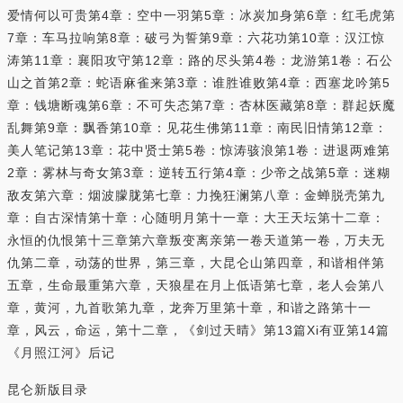
爱情何以可贵第4章：空中一羽第5章：冰炭加身第6章：红毛虎第
7章：车马拉响第8章：破弓为誓第9章：六花功第10章：汉江惊
涛第11章：襄阳攻守第12章：路的尽头第4卷：龙游第1卷：石公
山之首第2章：蛇语麻雀来第3章：谁胜谁败第4章：西塞龙吟第5
章：钱塘断魂第6章：不可失态第7章：杏林医藏第8章：群起妖魔
乱舞第9章：飘香第10章：见花生佛第11章：南民旧情第12章：
美人笔记第13章：花中贤士第5卷：惊涛骇浪第1卷：进退两难第
2章：雾林与奇女第3章：逆转五行第4章：少帝之战第5章：迷糊
敌友第六章：烟波朦胧第七章：力挽狂澜第八章：金蝉脱壳第九
章：自古深情第十章：心随明月第十一章：大王天坛第十二章：
永恒的仇恨第十三章第六章叛变离亲第一卷天道第一卷，万夫无
仇第二章，动荡的世界，第三章，大昆仑山第四章，和谐相伴第
五章，生命最重第六章，天狼星在月上低语第七章，老人会第八
章，黄河，九首歌第九章，龙奔万里第十章，和谐之路第十一
章，风云，命运，第十二章，《剑过天晴》第13篇Xi有亚第14篇
《月照江河》后记
昆仑新版目录