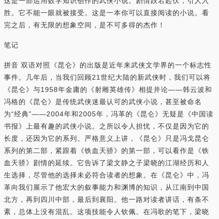
这是一部运用数学知识创作的武侠小说。剧情跌宕起伏，引人入
胜。它不能一眼就被接受。这是一本你可以直接阅读的小说。看
完之后，有无限的想象空间，是不可多得的杰作！
笔记
拼音 双语对照《昆仑》的出版是近年来武侠文学界的一个标志性
事件。几年后，当我们回顾21世纪大陆的新武侠时，我们可以将
《昆仑》与1958年金庸的《射雕英雄传》相提并论——韩云波和
冯格的《昆仑》是传统武侠迷最认可的武侠小说，甚至被命名
为“经典”——2004年和2005年，冯革的《昆仑》无疑是《中国读
书报》上最有趣的武侠小说。之所以令人担忧，不仅是因为它的
长度，还因为它的系列。严格意义上讲，《昆仑》只是冯戈昆仑
系列的第二部，紧跟着《铁血天骄》的第一部，可以看作是《铁
血天骄》剧情的延续。它告诉了梁文静之子梁晓的江湖经历和人
生选择，尽管他的选择未必符合读者的想象。在《昆仑》中，冯
革向我们展示了他宏大的叙事能力和渊博的知识，从江南到中国
北方，再到四川中部，最后到襄阳。他一路对读者讲话，有条不
紊，总体上没有混乱。这项技能令人钦佩。在冯歌的笔下，梁晓