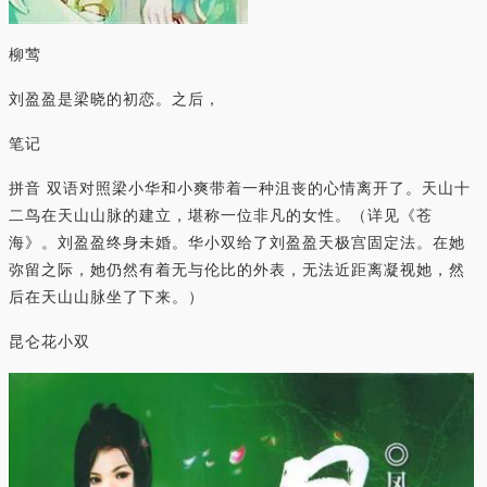
柳莺
刘盈盈是梁晓的初恋。之后，
笔记
拼音 双语对照梁小华和小爽带着一种沮丧的心情离开了。天山十
二鸟在天山山脉的建立，堪称一位非凡的女性。（详见《苍
海》。刘盈盈终身未婚。华小双给了刘盈盈天极宫固定法。在她
弥留之际，她仍然有着无与伦比的外表，无法近距离凝视她，然
后在天山山脉坐了下来。）
昆仑花小双