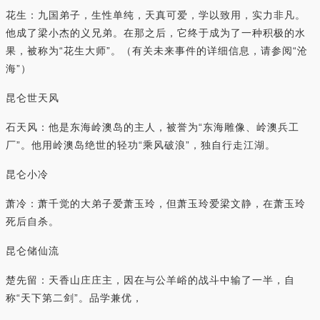
花生：九国弟子，生性单纯，天真可爱，学以致用，实力非凡。
他成了梁小杰的义兄弟。在那之后，它终于成为了一种积极的水
果，被称为“花生大师”。（有关未来事件的详细信息，请参阅“沧
海”）
昆仑世天风
石天风：他是东海岭澳岛的主人，被誉为“东海雕像、岭澳兵工
厂”。他用岭澳岛绝世的轻功“乘风破浪”，独自行走江湖。
昆仑小冷
萧冷：萧千觉的大弟子爱萧玉玲，但萧玉玲爱梁文静，在萧玉玲
死后自杀。
昆仑储仙流
楚先留：天香山庄庄主，因在与公羊峪的战斗中输了一半，自
称“天下第二剑”。品学兼优，