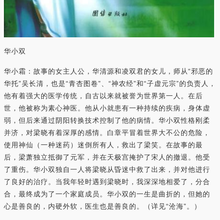
华小双
华小霜：故事的女主人公，华清源和凌双君的女儿，师从“邪恶的
华托”吴长清，也是“青杏图卷”、“神农经”和“子虚元宗”的负责人，
他有着强大的医学传统，自古以来就被誉为世界第一人。在后
世，他被称为素心神医。他从小就患有一种持续的疾病，身体虚
弱，但后来通过阴阳转换技术控制了他的病情。华小双性格刚柔
并济，对梁晓有着深厚的感情。白章平冒着世界大不公的危险，
使用神仙（一种迷药）迷倒所有人，救出了梁笑。在故事的最
后，梁萧独立抵御了元军，并在天极宫掩护了宋人的撤退。他受
了重伤。华小双独自一人将梁晓从昏迷中救了出来，并对他进行
了良好的治疗。当我年轻时遇到梁晓时，我深深地相爱了，分合
合，最终成为了一个家庭成员。华小双的一生是曲折的，但她的
心是善良的，内硬外软，医生也是善良的。（详见“沧海”。）