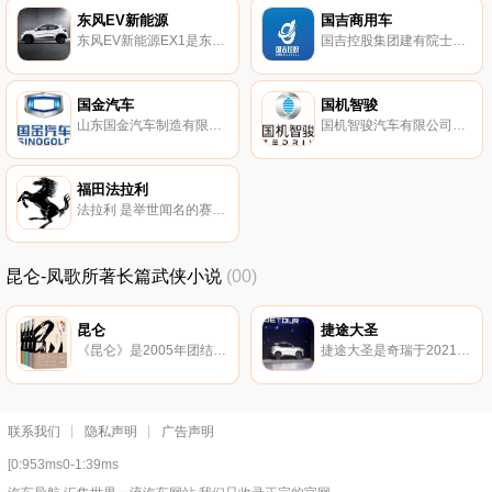
东风EV新能源
国吉商用车
东风EV新能源EX1是东风汽车于2022年发布的汽车。
国吉控股集团建有院士创新工作站，国吉控股集团是以大健康产业为主投资对象的多元化集团，
国金汽车
国机智骏
山东国金汽车制造有限公司，于2016年01月13日在淄博市工商行政管理局高新区分局登记成立。
国机智骏汽车有限公司（以下简称‘国机智骏’）成立于2017年 注册资本8亿元。
福田法拉利
法拉利 是举世闻名的赛车和运动跑车的生产厂家，总部位于意大利马拉内罗（Maranello）。
昆仑-凤歌所著长篇武侠小说
(00)
昆仑
捷途大圣
《昆仑》是2005年团结出版社首次出版的武侠小说，作者是凤歌。
捷途大圣是奇瑞于2021年发布的车型，大圣是捷途汽车昆仑架构的首款产品，定位于紧凑型SUV，
联系我们
隐私声明
广告声明
[0:953ms0-1:39ms