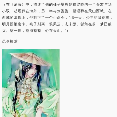
（在《沧海》中，描述了他的孙子梁思勤将梁晓的一半骨灰与华
小双一起埋葬在海外，另一半与刘盈盈一起埋葬在天山西城。在
西城的墓碑上，他刻下了一个小命令，“那一天，少年穿薄春衣，
明月照银发卡。燕子别离，恨风云，志未酬。鬓角在前，梦已破
灭。这一世，苍海苍苍，心在天山。”）
昆仑柳莺