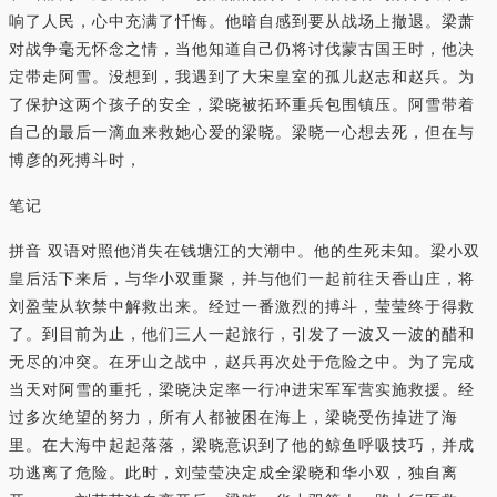
响了人民，心中充满了忏悔。他暗自感到要从战场上撤退。梁萧
对战争毫无怀念之情，当他知道自己仍将讨伐蒙古国王时，他决
定带走阿雪。没想到，我遇到了大宋皇室的孤儿赵志和赵兵。为
了保护这两个孩子的安全，梁晓被拓环重兵包围镇压。阿雪带着
自己的最后一滴血来救她心爱的梁晓。梁晓一心想去死，但在与
博彦的死搏斗时，
笔记
拼音 双语对照他消失在钱塘江的大潮中。他的生死未知。梁小双
皇后活下来后，与华小双重聚，并与他们一起前往天香山庄，将
刘盈莹从软禁中解救出来。经过一番激烈的搏斗，莹莹终于得救
了。到目前为止，他们三人一起旅行，引发了一波又一波的醋和
无尽的冲突。在牙山之战中，赵兵再次处于危险之中。为了完成
当天对阿雪的重托，梁晓决定率一行冲进宋军军营实施救援。经
过多次绝望的努力，所有人都被困在海上，梁晓受伤掉进了海
里。在大海中起起落落，梁晓意识到了他的鲸鱼呼吸技巧，并成
功逃离了危险。此时，刘莹莹决定成全梁晓和华小双，独自离