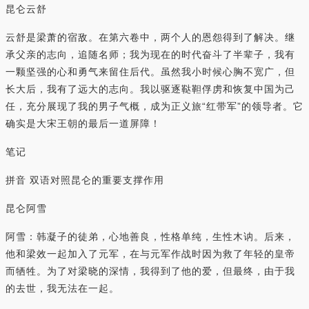
昆仑云舒
云舒是梁萧的宿敌。在第六卷中，两个人的恩怨得到了解决。继
承父亲的志向，追随名师；我为现在的时代奋斗了半辈子，我有
一颗坚强的心和勇气来留住后代。虽然我小时候心胸不宽广，但
长大后，我有了远大的志向。我以驱逐鞑靼俘虏和恢复中国为己
任，充分展现了我的男子气概，成为正义旅“红带军”的领导者。它
确实是大宋王朝的最后一道屏障！
笔记
拼音 双语对照昆仑的重要支撑作用
昆仑阿雪
阿雪：韩凝子的徒弟，心地善良，性格单纯，生性木讷。后来，
他和梁效一起加入了元军，在与元军作战时因为救了年轻的皇帝
而牺牲。为了对梁晓的深情，我得到了他的爱，但最终，由于我
的去世，我无法在一起。