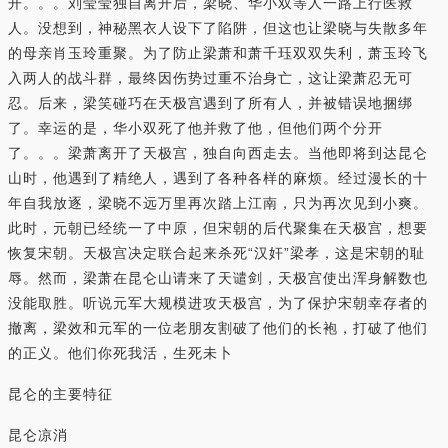
开。。。刘莹莹独自离开后，梁晓、华小双等人一路上行医救
人。没想到，神秘黑衣人设下了陷阱，但这也让梁晓与失散多年
的母亲肖玉玲重聚。为了防止梁萧和萧千珏双双失利，萧玉玲飞
入两人的战斗群，最终因伤势过重不治身亡，这让梁萧忍无可
忍。后来，梁笑碰巧在天极宫遇到了所有人，并被错误地捆绑
了。幸运的是，华小双死了他并救了他，但他们两个分开
了。。。梁萧离开了天极宫，独自向西走去。当他即将到达昆仑
山时，他遇到了精绝人，遇到了各种各样的麻烦。经过漫长的十
年自我放逐，梁晓不远万里再次踏上江南，只为再次见到小爽。
此时，元朝已经统一了中原，但宋朝的后代聚集在天极宫，想要
恢复宋朝。天极宫决定联合起来杀死“汉奸”梁孝，这是宋朝的耻
辱。然而，梁萧在昆仑山请来了天谴剑，天极宫使出浑身解数也
没能取胜。听说元军大规模进攻天极宫，为了保护宋朝幸存者的
撤离，梁效和元军的一位老朋友割破了他们的长袍，打破了他们
的正义。他们你死我活，生死未卜
昆仑的主要特征
昆仑凉消