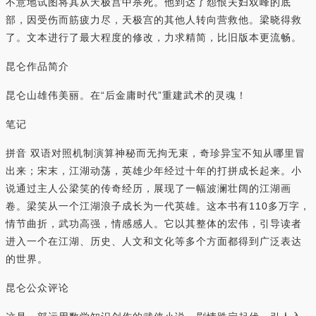
不意地试图将其从天极宫中杀死。他到达了怨恨夫妇双峰的底
部，因受伤而筋疲力尽，天极宫的其他人转向营救他。梁晓得救
了。文本进行了最大程度的修改，力求精简，比旧版本更流畅。
昆仑作品简介
昆仑山雄伟美丽。在“后金庸时代”重建武术的灵魂！
笔记
拼音 双语对照机制演算神秘而无拘无束，奇珍异宝不知从哪里冒
出来；宋末，江湖动荡，英雄少年经过十年的打拼成长起来。小
说通过主人公梁笑的传奇经历，展现了一幅波澜壮阔的江湖画
卷。梁笑从一个江湖浪子成长为一代英雄。这本书有110多万字，
情节曲折，武功高强，情感感人。它以其整体的宏伟，引导读者
进入一个在江湖、历史、人文和文化等多个方面都得到广泛表达
的世界。
昆仑公众评论