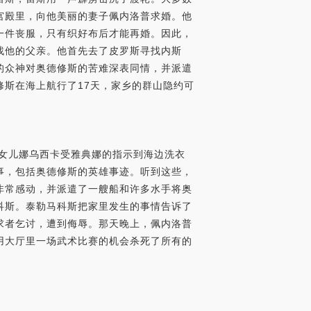
宫殿里，向他美丽的妻子佩内洛普求婚。他
一件丧服，只有织好布后才能再婚。因此，
找他的父亲。他首先去了皮罗斯寻找内斯
的众神对奥德修斯的苦难深表同情，并派遣
斯在海上航行了17天，家乡的群山隐约可
女儿娜乌西卡受雅典娜的指示到海边洗衣
事，包括奥德修斯的英雄事迹。听到这些，
非常感动，并派遣了一艘船和许多水手将奥
科斯。泰勒马科斯把家里发生的事情告诉了
求者乞讨，遭到侮辱。那天晚上，佩内洛普
用大厅里一场武术比赛的机会杀死了所有的