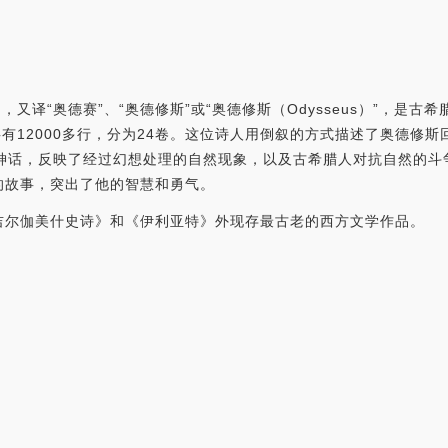
a），又译“奥德赛”、“奥德修斯”或“奥德修斯（Odysseus）”，
有12000多行，分为24卷。这位诗人用倒叙的方式描述了奥德修斯
神话，反映了经过幻想处理的自然现象，以及古希腊人对抗自然的斗
的故事，突出了他的智慧和勇气。
吉尔伽美什史诗》和《伊利亚特》外现存最古老的西方文学作品。