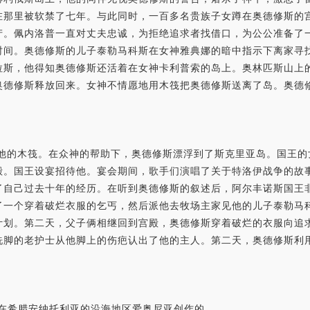
在那里被软禁了七年。与此同时，一百多名贵族子女蹲在奥德修斯的
产。佩内洛普一直对丈夫忠诚，为拒绝追求者找借口，为公公准备了
时间。奥德修斯的儿子泰勒马科斯在女神雅典娜的暗中指示下离家寻
拉斯，他得知奥德修斯还活着在女神卡利普索的岛上。奥林匹斯山上
奥德修斯释放回来。女神不情愿地用木筏把奥德修斯送离了岛。奥德修
了他的木筏。在众神的帮助下，奥德修斯漂浮到了斯克里亚岛。国王的
殿。国王设宴招待他。宴会期间，歌手们演唱了关于特洛伊战争的故
了自己过去十年的经历。在听到奥德修斯的叙述后，阿尔丰诺斯国王
了一个穿着破烂衣服的乞丐，然后派他去牧场主家见他的儿子泰勒马
计划。第二天，父子俩相继回到宫殿，奥德修斯穿着破烂的衣服向追
洗脚的老护士从他脚上的伤疤认出了他的主人。第二天，奥德修斯利
末在希腊安纳托利亚的沿海地区爱奥尼亚创作的。