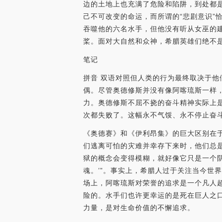
边的土地上也充满了危险和陷阱，到处都是
己不可改变的命运，而所谓的“悲剧意识”恰
吞噬他的六名水手，但他没有听从女巫的
桨。面对大自然和众神，希腊英雄们绝不
笔记
拼音 双语对照但人类的行为最终取决于
偶。尽管奥德修斯并没有像阿喀琉斯一样
力。奥德修斯不屈不挠的奋斗精神实际上
次都失败了。这幅永不气馁、永不停止奋
《奥德赛》和《伊利昂集》的巨大区别在
们逃离可怕的灾难并幸存下来时，他们总
狱的概念会变得模糊，就好像它只是一个阴
魂。’”。事实上，希腊人过于关注当今世
场上，阿喀琉斯对荣誉的追求是一个凡人
险的。水手们也许更幸运的是死在巨人之
力量，是对生命价值的不懈追求。