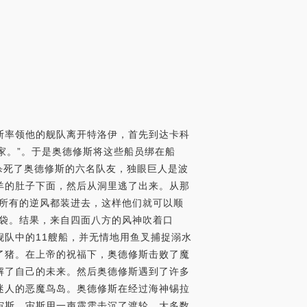
斯率领他的舰队离开特洛伊，首先到达卡科
家。”。于是奥德修斯将这些船员绑在船
地杀死了奥德修斯的六名队友，独眼巨人是波
羊的肚子下面，然后从洞里逃了出来。从那
把所有的逆风都装进去，这样他们就可以顺
口袋。结果，来自四面八方的风神吹着口
队中的11艘船，并无情地用鱼叉捕捉溺水
了猪。在上帝的祝福下，奥德修斯击败了魔
解了自己的未来。然后奥德修斯遇到了许多
迷人的恶魔鸟岛。奥德修斯在经过海神锡拉
宙斯，宙斯用一声霹雳击沉了渡轮。大多数