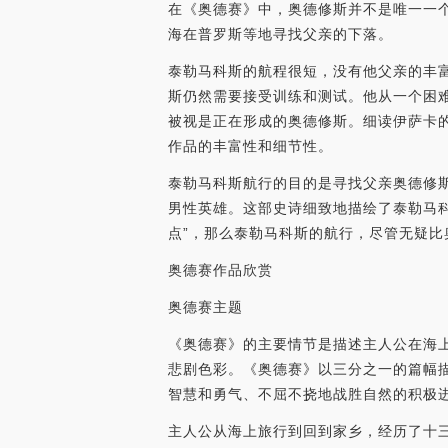
在《奥德赛》中，奥德修斯并不是唯一一
海在普罗斯等地寻找父亲的下落。
泰勒马科斯的航程很短，没有他父亲的丰
斯仍然需要接受训练和测试。他从一个困
被视是正在形成的奥德修斯。细读伊萨卡
作品的丰富性和细节性。
泰勒马科斯航行的目的是寻找父亲奥德修
男性英雄。这部史诗细致地描绘了泰勒马
点”，那么泰勒马科斯的航行，尽管无疑
奥德赛作品欣赏
奥德赛主题
《奥德赛》的主要情节是描述主人公在海
悲剧色彩。《奥德赛》以三分之一的篇幅
智慧和勇气、不屈不挠地战胜自然的积极
主人公从海上旅行到回到家乡，经历了十