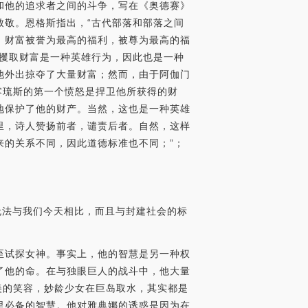
和他的追求者之间的斗争，写在《奥德赛》
致敬。恩格斯指出，“古代部落和部落之间
，财富被誉为最高的福利，被尊为最高的福
艺攫取财富是一种英雄行为，因此也是一种
他外出掠夺了大量财富；然而，由于阿伽门
喀琉斯的第一个愤怒是捍卫他所获得的财
地保护了他的财产。当然，这也是一种英雄
里，诗人赞扬前者，谴责后者。自然，这样
来的关系不同，因此道德标准也不同；”；
无法与我们今天相比，而且与封建社会的标
至试探女神。事实上，他的智慧是另一种权
了他的命。在与独眼巨人的战斗中，他大量
美的笑容，妙龄少女在巨岛取水，其实都是
里必备的智慧。他对雅典娜的诱惑是因为在