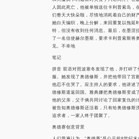
人因此死亡，他被单独送往卡利普索岛，
们整天大快朵颐，尽情地消耗着自己的财
她白天编织，晚上分解，来回重复以拖延
特，但没有收到任何消息。最后，在墨涅
了一名信使赫尔墨斯，要求卡利普索斯将
见。不幸地
笔记
拼音 双语对照波塞冬发现了他，并打碎
服。她发现了奥德修斯，并把他带回了宫
他忍不住哭了。应主持人的要求，他讲述
德修斯遣返回国。雅典娜把奥德修斯变成
他的父亲，父子俩共同讨论了回家复仇的
被告知奥德修斯还活着，只有给奥德修斯
追求者，一家人终于团聚了。
奥德赛创意背景
人们普遍认为，“奥德赛”是公元前8世纪