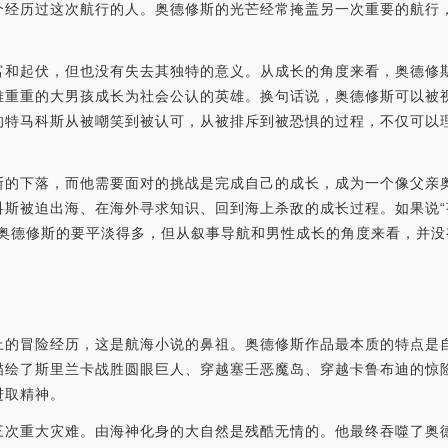
个经历过这次航行的人。奥德修斯的光芒经常掩盖另一次重要的航行
富和起伏，但也没有失去其独特的意义。从成长的角度来看，奥德修
难重重的大男孩成长为社会公认的英雄。换句话说，奥德修斯可以被
的特马科斯从被嘲笑到被认可，从被排斥到被恐惧的过程，不仅可以
斯的下落，而他需要面对的挑战是完成自己的成长，成为一个像父亲
科斯被迫出海、在海外寻求知识、回到海上杀敌的成长过程。如果说
比奥德修斯的要平淡得多，但从叙事导航和男性成长的角度来看，并
上的冒险经历，这是航海小说的鼻祖。奥德修斯作品最本质的特点是
描绘了斯里兰卡战胜圆眼巨人、穿越塞壬恶魔岛、穿越卡鲁布迪的惊
进取精神。
三次重大灾难。由海神化身的大自然是残酷无情的。他最终吞噬了奥