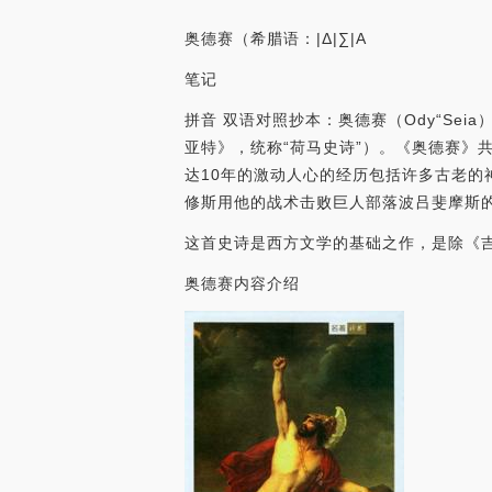
奥德赛（希腊语：|Δ|∑|Α
笔记
拼音 双语对照抄本：奥德赛（Ody“Sei
亚特》，统称“荷马史诗”）。《奥德赛》共
达10年的激动人心的经历包括许多古老的
修斯用他的战术击败巨人部落波吕斐摩斯
这首史诗是西方文学的基础之作，是除《
奥德赛内容介绍