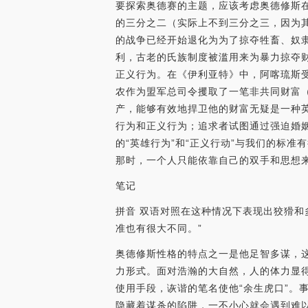
要探索奥德赛的主题，应该考虑奥德修斯
的三分之二（实际上不到三分之三，因为
的战争已经开始退化为为了掠夺牲畜、奴
利，古老的氏族制度被滥用来为暴力掠夺
正义行为。在《伊利亚特》中，阿喀琉斯
农作为盟军总司令攫取了一笔非共同财富（
产，能够有效地捍卫他的财富无疑是一种
行为和正义行为；追求者试图通过强迫婚
的“英雄行为”和“正义行动”与我们的标
那时，一个人只能依靠自己的双手和思想
笔记
拼音 双语对照在这种情况下表现出狡猾和
准也有很大不同。”
奥德修斯性格的特点之一是他足智多谋，
力形式。面对浩瀚的大自然，人的体力显
使用手段，诙谐的笔名使他“余生虎口”。
隐藏着谋杀的陷阱，一不小心就会遇到难