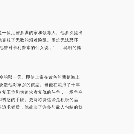
是一位足智多谋的家和领导人。他多次提出
地克服了无数的艰难险阻。困难无法恐吓
他曾对卡利普索的仙女说，‘……聪明的佩
乡的那一天。即使上帝在紫色的葡萄海上
能驱散他对家乡的依恋。当他在流浪了十年
恢复王位和为追求者复仇的斗争，一场争夺
和诱惑的手段。史诗称赞这些是积极的品
多追求者后，他处决了许多与敌人勾结的奴