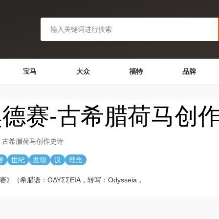
宝马
大众
福特
品牌
奥德赛-古希腊荷马创
-古希腊荷马创作史诗
赛
世纪
发现
汉
理念
赛》（希腊语：ΟΔΥΣΣΕΙΑ，转写：Odysseia，