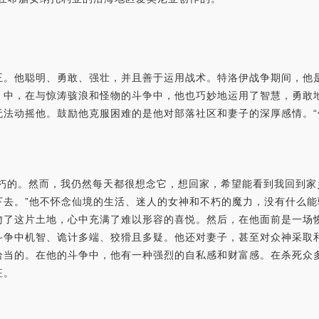
王。他聪明、勇敢、强壮，并且善于运用战术。特洛伊战争期间，他
》中，在与惊涛骇浪和怪物的斗争中，他也巧妙地运用了智慧，勇敢
法动摇他。鼓励他克服困难的是他对部落社区和妻子的深厚感情。“
不朽的。然而，我仍然每天都很想念它，想回家，希望能看到我回到家
下去。”他不怀念仙境的生活、迷人的女神和不朽的魔力，没有什么
吻了这片土地，心中充满了难以形容的喜悦。然后，在他面前是一场
斗争中机智、诡计多端、狡猾且多疑。他还对妻子，甚至对众神采取
恰当的。在他的斗争中，他有一种强烈的自私感和财富感。在杀死众
征。