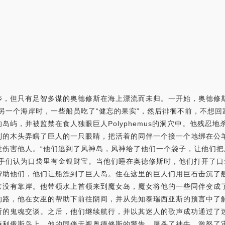
乡，但只有足智多谋的奥德修斯在海上漂流而未归。一开始，奥德修
另一个海岸时，一些船员吃了“健忘的果实”，然后徘徊不前，不想回
岛屿，并被监禁在食人独眼巨人Polyphemus的洞穴中。他残忍
利的木头弄瞎了巨人的一只眼睛，把活着的同伴一个接一个地绑在公
意伤害他人。“他们逃到了风神岛，风神给了他们一个袋子，让他们
水手们认为口袋里有金银财宝。当他们睡在奥德修斯时，他们打开了
帮助他们，他们让船漂到了巨人岛。住在这里的巨人们用巨石击沉了舰
它没有靠岸。他带领水上首领来到魔女岛，魔女将他的一些同伴变成
的路，他在女巫的帮助下前往阴间，并从先知泰瑞西亚斯的预言中了
斯的鬼魂交谈。之后，他们继续航行，并以其迷人的歌声成功通过了
赫利俄斯岛上，他的同伴无视奥德修斯的警告，屠杀了神牛，激怒了