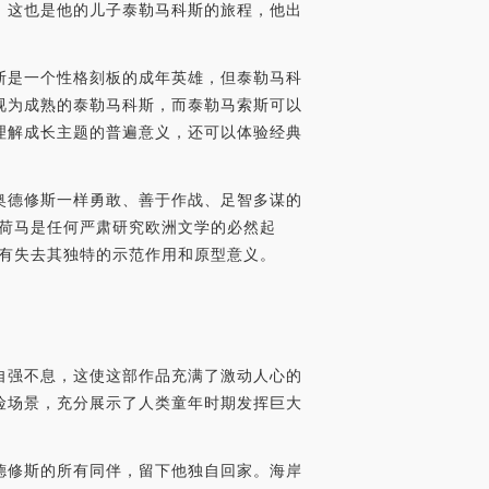
，这也是他的儿子泰勒马科斯的旅程，他出
斯是一个性格刻板的成年英雄，但泰勒马科
视为成熟的泰勒马科斯，而泰勒马索斯可以
理解成长主题的普遍意义，还可以体验经典
奥德修斯一样勇敢、善于作战、足智多谋的
“荷马是任何严肃研究欧洲文学的必然起
没有失去其独特的示范作用和原型意义。
自强不息，这使这部作品充满了激动人心的
险场景，充分展示了人类童年时期发挥巨大
德修斯的所有同伴，留下他独自回家。海岸