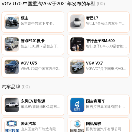
VGV U70-中国重汽VGV于2021年发布的车型
(00)
领主
智己L7
领主是中兴旗下皮卡。
智己L7是智己汽车生产研发的一款汽车。
智点F101微卡
智行盒子BM-600
智点F101微卡是智点于2022年发布的车型。
智行盒子BM-600是智能盒子针对高端租赁市场而研发的汽车，于2021年12月15日亮相。
VGV U75
VGV VX7
VGVU75是中国重汽于2021年12月发布的汽车。
VGVVX7是中国重汽VGV于2022年发布的车型。
汽车品牌
(00)
东风EV新能源
国吉商用车
东风EV新能源EX1是东风汽车于2022年发布的汽车。
国吉控股集团建有院士创新工作站，国吉控股集团是以大健康产业为主投资对象的多元化集团，
国金汽车
国机智骏
山东国金汽车制造有限公司，于2016年01月13日在淄博市工商行政管理局高新区分局登记成立。
国机智骏汽车有限公司（以下简称‘国机智骏’）成立于2017年 注册资本8亿元。