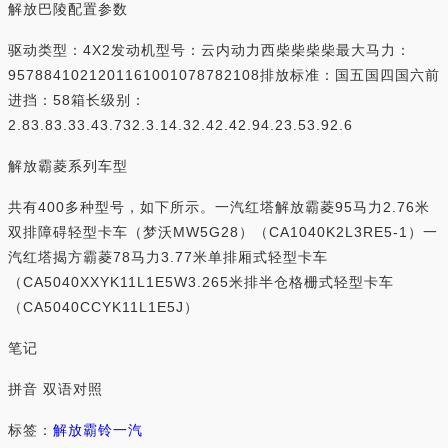
解放巴陵配置参数
驱动类型：4X2发动机型号：云内动力西柴柴柴柴最大马力：
9578841021201161001078782108排放标准：国五国四国六前
进挡：58箱长级别：
2.83.83.33.43.732.3.14.32.42.42.94.23.53.92.6
解放霸菱系列车型
共有400多种型号，如下所示。一汽红塔解放霸菱95马力2.76米
双排障碍轻型卡车（梦沃MW5G28）（CA1040K2L3RE5-1）一
汽红塔揭方霸菱78马力3.77米单排厢式轻型卡车
（CA5040XXYK11L1E5W3.265米排半仓格栅式轻型卡车
（CA5040CCYK11L1E5J）
笔记
拼音 双语对照
标签：
解放霸铃
一汽