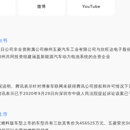
微博
YouTube
向书
1月10日公司非全资附属公司柳州五菱汽车工业有限公司与欣旺达电子
柳州共同投资组建涵盖新能源汽车动力电池系统的合资企业
况说明。腾讯表示针对博泰车联网未获得腾讯公司授权和许可情况下开发
表示已于2020年9月29日向深圳市中级人民法院提起诉讼该案已于2
型上市
双燃料版车型上市的车型共有三款其售价为456525万元。五菱荣光