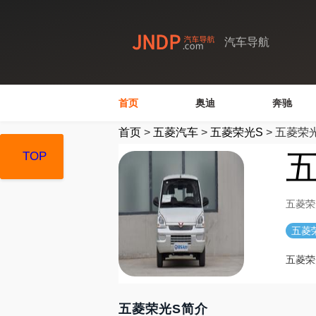
汽车导航
首页
奥迪
奔驰
首页
>
五菱汽车
>
五菱荣光S
>
五菱荣
五
TOP
TOP
TOP
五菱荣
五菱
五菱荣
五菱荣光S简介