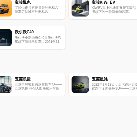
宝骏悦也
宝骏KiWi EV
宝骏悦也是五菱首款纯电SUV，
KiWiEV是上汽通用五菱宝骏品
新车定位城市纯电SUV。
牌旗下的一款新能源汽车。
沃尔沃C40
沃尔沃全新纯电C40是沃尔沃汽
车旗下新纯电动车，2021年11
月19日的广州车展上首发亮相。
五菱凯捷
五菱星驰
五菱全球银标首款旗舰车型——
2022年9月19日，上汽通用五
五菱凯捷 开创大四座家用车新
官旗下全新银标SUV——五菱
时代， 为用户带来全球高标准
驰正式开启盲订，将于9月底
的用车体验。
市。