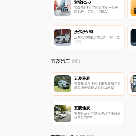
宝骏RS-3
宝骏RS-3是宝骏旗下的一款全
新SUV，定位小型SUV。
沃尔沃V90
沃尔沃V90是沃尔沃旗下的一款
车型。
五菱汽车
(00)
五菱星辰
五菱星辰是上汽通用五菱旗下五
菱品牌全球银标首款战略型
SUV。
五菱佳辰
五菱佳辰是五菱品牌旗下全球银
标首款7座车，