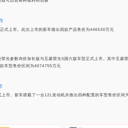
键就可以在两种燃料间切换
上市
正式上市。此次上市的新车推出四款产品售价为446530万元
菱荣光参数询价加长版与五菱荣光S国六版车型正式上市。其中五菱荣
2款车型售价区间为4074755万元
市
式上市。新车搭载了一台12L发动机共推出四种配置的车型售价区间为3