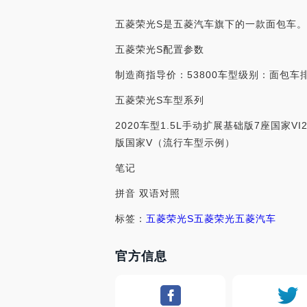
五菱荣光S是五菱汽车旗下的一款面包车。
五菱荣光S配置参数
制造商指导价：53800车型级别：面包车排
五菱荣光S车型系列
2020车型1.5L手动扩展基础版7座国家VI
版国家V（流行车型示例）
笔记
拼音 双语对照
标签：
五菱荣光S
五菱荣光
五菱汽车
官方信息