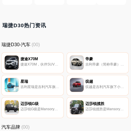
瑞捷D30热门资讯
瑞捷D30-汽车
(00)
捷途X70M
帝豪
捷途X70M，伙伴SUV，有颜（徽派设计）有质（安全驾乘）、更舒适（超级空间）三大特色。
吉利帝豪（简称帝豪）是吉利母品牌之下构GeTecDVVT涡轮增压发动机，采用前轮驱动，
星瑞
缤越
吉利星瑞是吉利汽车旗下全新紧凑型轿车 为吉利CMA超级架构下的首款轿车 拉开了“科技吉利4.
缤越是吉利汽车旗下小型SUV。
迈莎锐G级
迈莎锐揽胜
迈莎锐G级是Mansory旗下的中大型SUV， 所属品牌：迈莎锐。
迈莎锐揽胜是Mansory旗下的中大型SUV， 所属品牌：迈莎锐。
汽车品牌
(00)