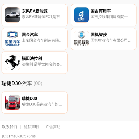
东风EV新能源
国吉商用车
东风EV新能源EX1是东风汽车于2022年发布的汽车。
国吉控股集团建有院士创新工作站，国吉控股集团是以大健康产业为主投资对象的多元化集团，
国金汽车
国机智骏
山东国金汽车制造有限公司，于2016年01月13日在淄博市工商行政管理局高新区分局登记成立。
国机智骏汽车有限公司（以下简称‘国机智骏’）成立于2017年 注册资本8亿元。
福田法拉利
法拉利 是举世闻名的赛车和运动跑车的生产厂家，总部位于意大利马拉内罗（Maranello）。
瑞捷D30-汽车
(00)
瑞捷D30
瑞捷D30是南骏汽车旗下轻型卡车。
联系我们
隐私声明
广告声明
[0:31ms0-30:576ms