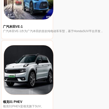
广汽本田VE-1
广汽本田VE-1作为广汽本田的首款纯电动车车型，基于HondaSUV平台开发，
领克01 PHEV
领克01PHEV是领克旗下SUV。