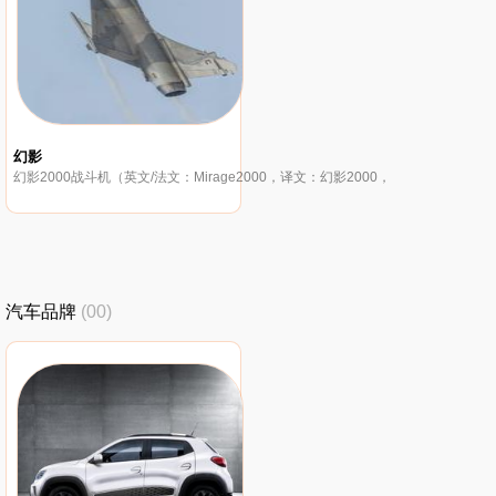
幻影
幻影2000战斗机（英文/法文：Mirage2000，译文：幻影2000，
汽车品牌
(00)