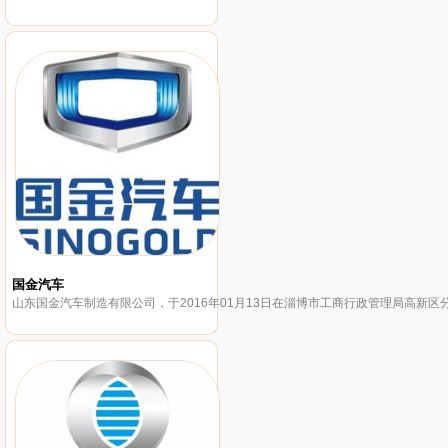
国金汽车
山东国金汽车制造有限公司，于2016年01月13日在淄博市工商行政管理局高新区