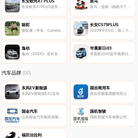
长安欧尚X7 PLUS
斑马
长安欧尚X7PLUS是长安欧尚汽车的首款PLUS车型 长安欧尚X7于2019年11月29日在北京·人……
斑马，游戏《跑跑卡丁车》中的史诗级赛车。 赛车描述摇动激情，一马当先。
骆驼
长安CS75PLUS
骆驼属（学名：Camelus）是偶蹄目、骆驼科下的一个属。头较小，颈粗长，弯曲如鹅颈。
2019年9月5日，第二十二届成都国际汽车展览会正式开幕，长安CS75PLUS正式上市，
逸动
华晨新日i03
逸动（EADO）是长安汽车全球研发团队历时三年精心打造的一款具有国际化水平的全球战略车型，
华晨新日i03是华晨新日于2021年发布的车型。
汽车品牌
(00)
东风EV新能源
国吉商用车
东风EV新能源EX1是东风汽车于2022年发布的汽车。
国吉控股集团建有院士创新工作站，国吉控股集团是以大健康产业为主投资对象的多元化集团，
国金汽车
国机智骏
山东国金汽车制造有限公司，于2016年01月13日在淄博市工商行政管理局高新区分局登记成立。
国机智骏汽车有限公司（以下简称‘国机智骏’）成立于2017年 注册资本8亿元。
福田法拉利