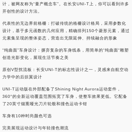
计，被网友称为“量产概念车”。在长安UNI-T上，你可以看到许多
开创性的设计方法。
代表性的无边界前格栅：打破传统的格栅设计格局，采用参数化
设计，基于多元函数的几何应用，精确排列150个菱形元素，通过
元素集呈现的整体姿态，营造出无限延伸、持续融合的形象
“纯曲面”车身设计：摒弃复杂的车身线条，用简单的“纯曲面“雕塑
创造光影变化，展现生活节奏之美
原创V型扰流板：长安UNI-T的标志性设计之一，灵感来自航空动
力学中的后掠翼设计
UNI-T运动版在外部配备了Shining Night Aurora运动套件，
360°的全新运动覆盖范围拓宽了车身，使整车效果更低。它配备
了20英寸烟熏哑光刀片轮毂和撞色运动卡钳
车身有10种时尚颜色可选
完美展现运动设计与年轻撞色潮流