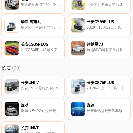
瑞途是黄海汽车的一款轻客车型。
《微笑》是由日本TBS电视台制作并播出的11集剧情电视剧，由石井康晴、坪井敏雄导演，宅间孝行编剧，
瑞途 纯电动
长安CS55PLUS
瑞途纯电动是曙光汽车旗下客车。
2019年11月22日，长安CS家族旗下“新轻年智色SUV”——CS55PLUS在广州车展上市，
长安CS35PLUS
跨越星V3
长安CS35PLUS是长安汽车推出的一款小型SUV，于2018年10月31日正式上市，
跨越星V3是长安跨越推出的汽车。跨越星V3是微面级别，能源类型为汽油。
长安
(00)
长安UNI-V
长安CS75PLUS
长安UNI-V 是继长安UNI-T、UNI-K推出后的UNI序列第三款产品，
2019年9月5日，第二十二届成都国际汽车展览会正式开幕，长安CS75PLUS正式上市，
逸动
逸达
逸动（EADO）是长安汽车全球研发团队历时三年精心打造的一款具有国际化水平的全球战略车型，
长安逸达是长安汽车旗下基于方舟架构打造的全新紧凑型轿车 整体设计采用长安最新的“纵横万象”设计语言……
长安UNI-T