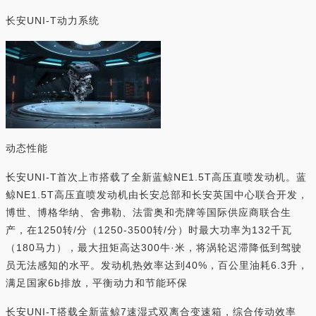
长安UNI-T动力系统
动态性能
长安UNI-T首次上市搭载了全新蓝鲸NE1.5T高压直喷发动机。蓝
鲸NE1.5T高压直喷发动机由长安总部和长安英国中心联合开发，
博世、博格华纳、舍弗勒、法雷奥和壳牌等国际供应商联合生
产，在1250转/分（1250-3500转/分）时最大功率为132千瓦
（180马力），最大扭矩高达300牛·米，将涡轮迟滞降低到驾驶
员无法感知的水平。发动机热效率达到40%，百公里油耗6.3升，
满足国家6b排放，平衡动力和节能环保
长安UNI-T搭载全新蓝鲸7速湿式双离合变速箱，综合传动效率