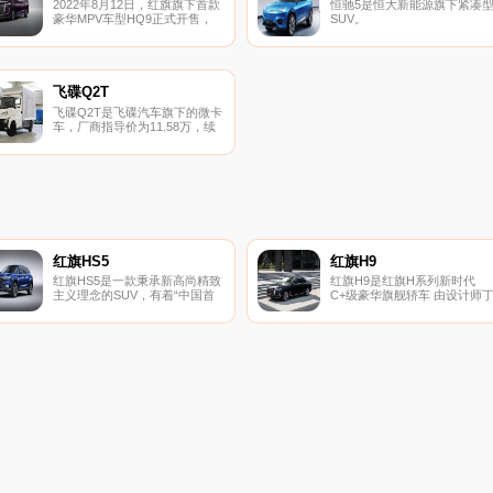
2022年8月12日，红旗旗下首款
恒驰5是恒大新能源旗下紧凑
豪华MPV车型HQ9正式开售，
SUV。
目前其共推出1款车型，售价40
万元。
飞碟Q2T
飞碟Q2T是飞碟汽车旗下的微卡
车，厂商指导价为11.58万，续
航里程285.0km。
红旗HS5
红旗H9
红旗HS5是一款秉承新高尚精致
红旗H9是红旗H系列新时代
主义理念的SUV，有着“中国首
C+级豪华旗舰轿车 由设计师
款豪华B级SUV”美誉。
杨峰主导设计 2017年参加设计
评审 202……