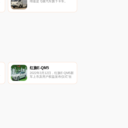
型
缔途是飞碟汽车旗下卡车。
红旗E-QM5
2022年3月12日，红旗E-QM5新
丁
车上市及用户权益发布仪式”在
长沙万达广场举办。