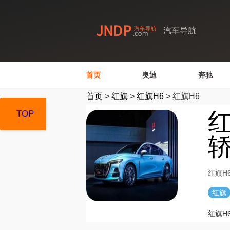
汽车导航
首页
奥迪
奔驰
首页
>
红旗
>
红旗H6
>
红旗H6
红
TOP
TOP
TOP
红旗H
红旗
红旗H