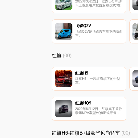
2022年3月12日，红旗E-QM5新
车上市及用户权益发布仪式”在
长沙万达广场举办。
飞碟Q2V
飞碟Q2V是飞碟汽车旗下的微面
车。
红旗
(00)
红旗H5
红旗H5，一汽红旗旗下的中型
车。
红旗HQ9
2022年8月12日，红旗旗下首款
豪华MPV车型HQ9正式开售，
目前其共推出1款车型，售价40
万元。
红旗H6-红旗B+级豪华风尚轿车
(00)