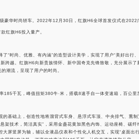
级豪华时尚轿车。2022年12月30日，红旗H6全球首发仪式在202
首款红旗H6投入量产。
释了“时尚、优雅、有内涵”的造型设计美学，实现了用户“美好出行
创新跨越。红旗H6向新贵族情怀、新中国奇克先锋致敬，充分展示
克的潮流，呈现了用户的时尚。
率185千瓦，峰值扭矩380牛·米，搭载8速手自一体变速箱，百公里
外观的基础上，创造性地将溜背式车身、悬浮式车顶、中央排气、熏制
形悬架技术，简洁真实”，采用金盏花黄加黑色内饰、运动座椅、碳
控大屏竖屏为轴，辅以全液晶仪表和个性化人机交互，实现“桌面出