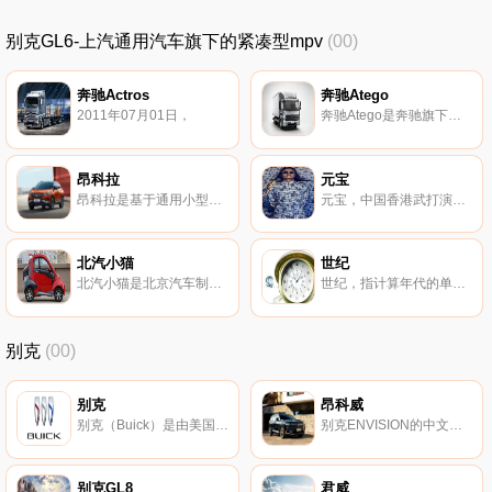
别克GL6-上汽通用汽车旗下的紧凑型mpv
(00)
奔驰Actros
奔驰Atego
2011年07月01日，
奔驰Atego是奔驰旗下中卡。
昂科拉
元宝
昂科拉是基于通用小型跨界车平台研发打造，具备SUV罕有的轿跑风格设计及较好的动力性能的小型SUV，
元宝，中国香港武打演员、武术指导、动作导演。七小福成员之一。
北汽小猫
世纪
北汽小猫是北京汽车制造厂旗下的微型车。
世纪，指计算年代的单位，一百年为一个世纪。
别克
(00)
别克
昂科威
别克（Buick）是由美国通用汽车公司在美国、加拿大和中国营销的一个汽车品牌。
别克ENVISION的中文名为“昂科威”，作为通用汽车全球全新一代战略车型，
别克GL8
君威