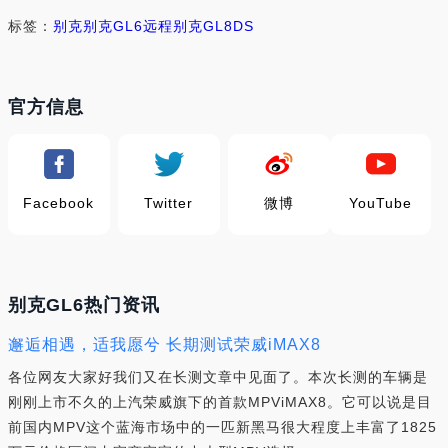
标签：
别克
别克GL6
远程
别克GL8
DS
官方信息
Facebook
Twitter
微博
YouTube
别克GL6热门资讯
邂逅相遇，适我愿兮 长期测试荣威iMAX8
各位网友大家好我们又在长测文章中见面了。本次长测的车辆是
刚刚上市不久的上汽荣威旗下的首款MPViMAX8。它可以说是目
前国内MPV这个蓝海市场中的一匹新黑马很大程度上丰富了1825