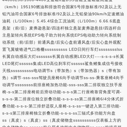
（km/h）195190燃油和排放符合国家5号排放标准/92及以上无
铅汽油符合国家6号排放标准/92及以上无铅柴油90km/h定速燃油
油耗（L/100km）5.45.4综合工况油耗（L/100m）6.66.6底盘
悬架（前/后）麦弗逊悬架/四连杆独立悬架麦弗逊悬挂/四连杆自
主悬架转向系统EPS电子助力转向系统EPS电动助力转向系统制
动系统（前/后部）前通风盘/后实心盘前通风盘/后实心盘外观配
置飞翼镀铬进气口格栅ssssssssss LED日间行车灯sssssssslss
长翼自动感应大灯sssssss长翼自动感测LED大灯----s-s-s-s长翼
LED尾灯ssssss集成LED高位刹车灯ssssss鲨鱼鳍集成信号接收
天线ssssssssss电动调节s（带加热）s（带加热器）s（带有加
热）s调节-sss-sss驾驶员座椅6向手动调节ss-ss-乘客座椅4向手
动调节ssssssss前排座椅加热功能-sss-sss第二排双独立扶手座
椅-s-s第二排座椅前后滑动功能-s-s-s第二行座椅靠背角度可调-
s-s-s-第二排座位独立折叠功能-s-s-s-ss第二排座椅6/4分体式折
叠功能-s-s-s-第三排舒适双人座椅-s-s-ss一键进入第三排功能-
s-s-s第三排座椅独立折叠功能-s-s-s-ss三辐式多功能方向盘
ss（真皮）s（真皮）ss（真皮储物盒ssssssssss仪表板上方的