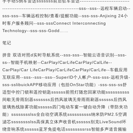
手手动S倒车雷达sssssss前后驻车雷达----------------------------
-------------------------------------------sss--sss--远程车辆启动--
sss-sss--车辆远程控制/查看/提醒功能--sss-sss-Anjixing 24小
时客户服务顾问--sss-sssConnect Interconnecting
Technology--sss-sss-Godd……
笔记
拼音 双语对照d实时导航系统--sss-sss--智能云语音识别--sss-
ss--智能手机映射--CarPlay/CarLifeCarPlay/CalLife--
CarPlay/Car LifeCarPlay/CarLifeCarPlay/CarLife--车载应用
互联应用--sss--sss--sss--SuperID个人帐户-sss-sss-远程升级-
sss-sslibuickAPP移动应用（包括OnStar功能）-sss-sss-ss舒
适型中控门锁和遥控钥匙ssssss前照灯随您回家功能ssssssssss
间歇无骨雨刮器sssssss后挡风玻璃无骨雨雨刷器ssssss后挡风
玻璃热线除雾功能ssssss四门电动车窗一键自动升降（带防夹功
能）sssssssslss全自动空调系统ssssssssss纳米防PM2.5空调
滤芯sssssssslss高保真立体声收音机ssssss别克LiveSound环
绕音响系统ssssss蓝牙免提电话ssssssssrss智能多声道音频输