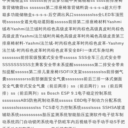
中央储物盒ss ssssss前分层多功能中央储物箱ss ssss前排座椅
靠背储物袋ss sssssss第二排座椅靠背储料袋-s-s-s-s超大行李
箱多功能储物盒s-s-s-s-后空调出风口sssssssslss全LED车顶照
明ssssss全遮光电动遮阳板ssssss前排第二排座椅材料Yashmi
绒布Yashmi法兰绒时尚棕色高级皮革时尚棕色高级真皮时尚棕色
高级皮质Yashmi法兰绒时尚褐色高级皮革时尚褐色高级皮质第三
排座椅材料-Yashmi法兰绒-时尚棕色皮革时尚棕色皮革-Yashmy
法兰绒-时尚棕色皮革时尚棕色皮革安全BFI一体式车身结构
ssssssss前排双级预紧式安全带ssssss SSS全车三点式安全带
SSSSSSSSSS主乘客安全带未系提醒sssssssss第二排安全带未
扣提醒ssssss第二排儿童座椅ISOFIX支架sssssssslss前排侧气
囊ssssssssrss前部侧面安全气囊ssssssss前后三排一体式侧面
安全气囊帘式安全气囊（前后两排）ss（前后两行）ss（前后两
排）ss（前后两列）ss Bosch ESP 9.1电子稳定控制系统
ssssssssABS防抱死制动系统ssssss EBD电子制动力分配系统
sssssslsssssssslss TCS牵引力控制系统sssslssss SSHSA坡道
辅助系统ssssssssss胎压监测系统智能胎压监测软件电子驻车制
动系统四门自动锁闭系统电子防眩车内后视镜手动手动手动S手把