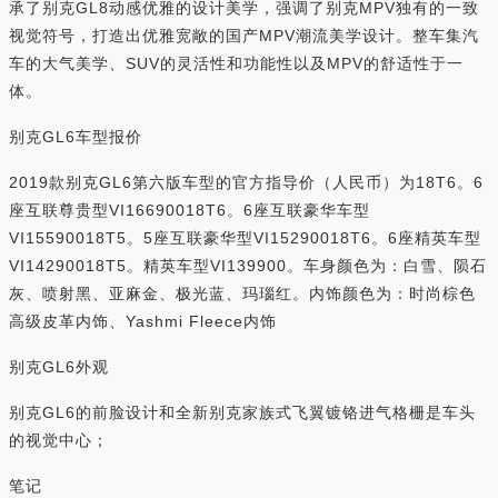
承了别克GL8动感优雅的设计美学，强调了别克MPV独有的一致
视觉符号，打造出优雅宽敞的国产MPV潮流美学设计。整车集汽
车的大气美学、SUV的灵活性和功能性以及MPV的舒适性于一
体。
别克GL6车型报价
2019款别克GL6第六版车型的官方指导价（人民币）为18T6。6
座互联尊贵型VI16690018T6。6座互联豪华车型
VI15590018T5。5座互联豪华型VI15290018T6。6座精英车型
VI14290018T5。精英车型VI139900。车身颜色为：白雪、陨石
灰、喷射黑、亚麻金、极光蓝、玛瑙红。内饰颜色为：时尚棕色
高级皮革内饰、Yashmi Fleece内饰
别克GL6外观
别克GL6的前脸设计和全新别克家族式飞翼镀铬进气格栅是车头
的视觉中心；
笔记