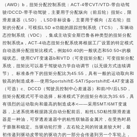
（AWD）b，扭矩分配控制系统：ACT-4带CVT/VTD-带自动驾
驶/DCCD-带手动驾驶，主要用于分配纵向（前后轮）扭矩c，限
滑差速器（LSD），LSD非标设备，主要用于横向（左右轮）扭
矩的分配d，可模拟LSD e功能的跟踪控制系统（TCS），车辆动
态控制系统（VDC），集成主动安全斯巴鲁各种类型的扭矩分配
控制系统a，ACT-4动态扭矩分配系统将根据工厂设置的特定模式
自动选择分配扭矩比模式，例如60:40的一般状态和50:50<的极
端状态。使用CVT变速器b和VTD（可变扭矩分配）可变扭矩分配
系统，扭矩比可以基于驾驶动力学自动调节（以无级方式连续调
节）。标准条件下的扭矩分配比为45:55，具有一般的运动取向和
较高的制造成本---使用SportshiftE-5AT/SportshiftE-4AT变速器
（可选）c、DCCD（驾驶员控制中心差速器）和前/中/后LSD，
扭矩分配模式可手动选择，标准模式下的扭矩分布比为35:65，具
有强烈的运动取向和最高的制造成本<——采用5MT/6MT变速
器，上述系统将根据路况自动分配前后。粘性LSD粘性限滑差速
器是一种油，可穿透差速器中的粘性联轴器金属片，在受热时易
于膨胀和稳定。当驱动轮打滑，左右轮之间的转速差较大时，最
初传递到驱动皮带轮的驱动力的一部分会传递到另一个车轮上，