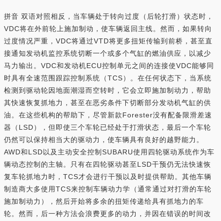
拼音 双语对照相反，当车辆处于转向过度（后轮打滑）状态时，
VDC将在外前轮上施加制动，使车辆返回主线。然而，如果转向
过度情况严重，VDC将通过VTD将更多扭矩传输到前桥，甚至直
接通知发动机监控系统切断一个或多个气缸的燃油供应，以减少
马力输出。VDC和发动机ECU控制单元之间的连接使VDC能够同
时具有全速范围跟踪控制系统（TCS）。在任何状态下，当系统
检测到驱动轮因地面潮湿而空转时，它会立即施加制动力，帮助
其快速恢复抓地力，甚至在恶劣条件下切断部分发动机气缸的供
油。在这些机构的帮助下，尽管新款Forester没有配备限滑差速
器（LSD），但即使三个车轮已经处于打滑状态，最后一个车轮
仍然可以保持相当大的驱动力，使车辆具有良好的越野能力。
AWD和LSD以及主动安全控制SUBARU使用四轮驱动系统作为车
辆动态控制的主轴。只有在四轮驱动甚至LSD干预仍无法快速恢
复车轮抓地力时，TCS才会进行干预以及时提供帮助。其他车辆
制造商大多使用TCS来控制车辆动力学（通常通过对打滑的车轮
施加制动力），然后开始将多余的扭矩传递给具有抓地力的车
轮。然而，后一种方法会浪费更多的动力，并因在错误的时间改