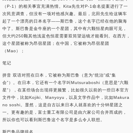
（P-1）的相关事宜充满热情。Kita先生对P-1命名提案进行了一
次民意调查，但没有一项对他感兴趣。最后，北田先生给这辆车
起了一个漂亮的日本名字——斯巴鲁，这个名字已经在他的脑海
中了。斯巴鲁是金牛座的一个星团，其中有六颗恒星肉眼可见，
但大约250颗其他浅蓝色恒星需要双筒望远镜才能看到。在西方，
这个星团被称为昂宿星团；在中国，它被称为昂宿星团
（Mao）；
笔记
拼音 双语对照在日本，它被称为斯巴鲁（意为“统治”或“集
会”）。在日本，它还有一个名字叫Mutsuraboshi（意思是“六颗
星”），在某些场合出现得更频繁，比如很久以前的一些日本官方
文件中，比如Kojiki、Manyoyu，以及文学作品中，比如Makura
no soshi。显然，这是自古以来日本人就喜欢的十分钟星团之
一。更有趣的是，富士重工有限公司是由六家公司合并而成的，
所以你也可以看到斯巴鲁这个名字是多么令人联想。
斯巴鲁品牌排名