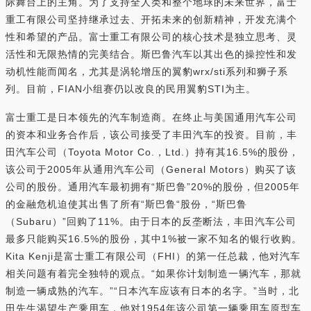
际舞台上的主角。为了支持全人类和整个地球的未来世界，富士
重工有限公司坚持继承过去、开拓未来的创新精神，开发充满个
性和希望的产品。富士重工有限公司的核心技术是独立思考、灵
活性和无限热情的完美结合。斯巴鲁汽车以其出色的操控性和发
动机性能而闻名，尤其是涡轮增压的翼豹wrx/sti系列和狮子系
列。目前，FIAN小组赛仍以改良的民用翼豹STI为主。
富士重工是日本领先的汽车制造商。在终止与美国通用汽车公司
的资本和业务合作后，该公司接受了丰田汽车的投资。目前，丰
田汽车公司（Toyota Motor Co.，Ltd.）持有其16.5%的股份，
该公司于2005年从通用汽车公司（General Motors）购买了该
公司的股份。通用汽车最初拥有“斯巴鲁”20%的股份，但2005年
的金融危机迫使其出售了所有“斯巴鲁“股份，“斯巴鲁
（Subaru）”回购了11%。由于日本的反垄断法，丰田汽车公司
最多只能购买16.5%的股份，其中1%被一家不知名的银行收购。
Kita Kenji是富士重工有限公司（FHI）的第一任总裁，他对汽车
相关问题有着完全独特的观点。“如果你计划制造一辆汽车，那就
制造一辆成熟的汽车。”“日本汽车应该有日本的名字。”当时，北
田先生渴望生产乘用车，他对1954年该公司第一辆乘用车原型车