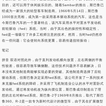
目的，还可以用于休闲娱乐目的。随着Sambar的推出，斯巴鲁已
经成为一家强大的轻型客车制造商。1966年5月14日，斯巴鲁
1000首次亮相，成为第一款采用基本驱动系统的汽车。这也是当
今斯巴鲁汽车的一个显著特点，该汽车采用水平对置水平发动机
前轮驱动（fwd）系统。当时，由于其出色的操控性和稳定性，
fwd是一项吸引了许多工程师注意的技术。然而，当时fwd仍然存
在一些问题：它会使转向系统更重，容易传递扭转振动；
笔记
拼音 双语对照此外，由于直列发动机横向放置，左右两侧的平衡
性较差，很容易导致车辆侧翻。这些技术问题并不容易解决，日
本没有其他制造商能够实现必要的突破。其他制造商选择了后轮
驱动系统，但斯巴鲁决定采用fwd系统。该公司开发了一系列技术
来克服fwd系统的障碍，并采用了飞机制造业公认的水平对置卧式
发动机。通过将发动机改为纵向摆位置，斯巴鲁成功制造出了理
想的左右对称fwd系统。斯巴鲁-2于1969年8月推出，取代了斯巴
鲁360。R-2是一款专为新时代设计的微型车，由于其在扩展微型