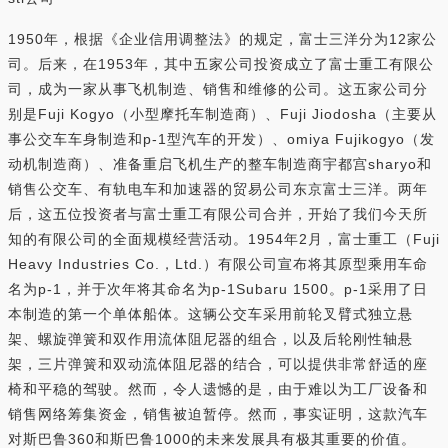
1950年，根据《企业信用调整法》的规定，富士三洋分为12家公
司。后来，在1953年，其中五家公司投资成立了富士重工有限公
司，成为一家从事飞机制造、销售和维修的公司。这五家公司分
别是Fuji Kogyo（小型摩托车制造商）、Fuji Jiodosha（主要从
事公交车车身制造和p-1型汽车的开发）、omiya Fujikogyo（发
动机制造商）、准备重启飞机生产的整车制造商宇都宫sharyo和
销售公交车、有轨电车和加速器的贸易公司东京富士三洋。两年
后，这五位投资者与富士重工有限公司合并，开始了我们今天所
知的有限公司的全面规模经营活动。1954年2月，富士重工（Fuji
Heavy Industries Co.，Ltd.）有限公司宣布将其原型乘用车命
名为p-1，并于次年将其命名为p-1Subaru 1500。p-1采用了日
本制造的第一个单体船体。这辆公交车采用前轮叉臂式独立悬
架、螺旋弹簧和双作用流体阻尼器的组合，以及后轮刚性轴悬
架，三片弹簧和双动流体阻尼器的结合，可以提供非常舒适的座
椅和平稳的驾驶。然而，令人遗憾的是，由于难以为工厂设备和
销售网络筹集资金，销售被迫暂停。然而，事实证明，这款汽车
对斯巴鲁360和斯巴鲁1000的未来发展具有极其重要的价值。