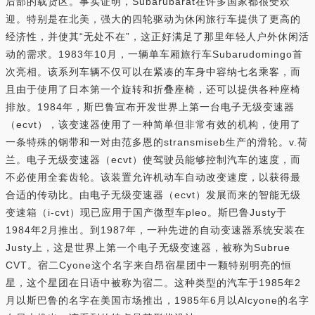
后部的载货区。事实证明，Subarubarat在许多国家都很受欢
迎。特别是在北美，强大的四轮驱动为休闲旅行车提供了更高的
经济性，并使其“无处不在”，这正好满足了那里年轻人户外休闲活
动的需求。1983年10月，一辆单车厢旅行车Subarudomingo首
次亮相。该系列车辆不仅可以在紧凑的车身中容纳七名乘客，而
且由于使用了日本第一个旋转和折叠座椅，还可以提供各种座椅
排放。1984年，斯巴鲁宣布开发世界上第一台电子无级变速器
（ecvt），该变速器使用了一种简单但非常有效的机构，使用了
一条特殊的钢带和一对由范多恩的stransmiseb生产的滑轮。v.荷
兰。电子无级变速器（ecvt）使驾驶员能够控制汽车的速度，而
不必使用全套齿轮。该装置允许机动车自动改变速度，以获得最
合适的传动比。由电子无级变速器（ecvt）发展而来的智能无级
变速箱（i-cvt）现已应用于国产微型车pleo。斯巴鲁Justy于
1984年2月推出。到1987年，一种先进的自动变速器系统安装在
Justy上，这是世界上第一个电子无级变速器，被称为Subrue
CVT。宿二Cyone这个名字来自昂宿星团中一颗特别明亮的恒
星，这个星团在日语中被称为宿二。这种类型的汽车于1985年2
月以斯巴鲁的名字在美国市场推出，1985年6月以Alcyone的名字