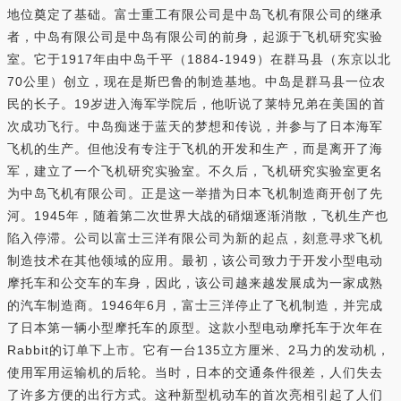
地位奠定了基础。富士重工有限公司是中岛飞机有限公司的继承
者，中岛有限公司是中岛有限公司的前身，起源于飞机研究实验
室。它于1917年由中岛千平（1884-1949）在群马县（东京以北
70公里）创立，现在是斯巴鲁的制造基地。中岛是群马县一位农
民的长子。19岁进入海军学院后，他听说了莱特兄弟在美国的首
次成功飞行。中岛痴迷于蓝天的梦想和传说，并参与了日本海军
飞机的生产。但他没有专注于飞机的开发和生产，而是离开了海
军，建立了一个飞机研究实验室。不久后，飞机研究实验室更名
为中岛飞机有限公司。正是这一举措为日本飞机制造商开创了先
河。1945年，随着第二次世界大战的硝烟逐渐消散，飞机生产也
陷入停滞。公司以富士三洋有限公司为新的起点，刻意寻求飞机
制造技术在其他领域的应用。最初，该公司致力于开发小型电动
摩托车和公交车的车身，因此，该公司越来越发展成为一家成熟
的汽车制造商。1946年6月，富士三洋停止了飞机制造，并完成
了日本第一辆小型摩托车的原型。这款小型电动摩托车于次年在
Rabbit的订单下上市。它有一台135立方厘米、2马力的发动机，
使用军用运输机的后轮。当时，日本的交通条件很差，人们失去
了许多方便的出行方式。这种新型机动车的首次亮相引起了人们