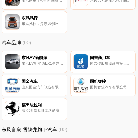
东风商用车公司的前身是1969年开始建设，
东风风光是东风汽车品牌旗下的乘用车子品牌，秉承“一切为了用户，超级奋斗，拥抱改变，诚信可靠，
东风风行
东风风行，是东风柳州汽车有限公司的子品牌 东风柳州汽车有限公司（以下简称东风柳汽），
汽车品牌
(00)
东风EV新能源
国吉商用车
东风EV新能源EX1是东风汽车于2022年发布的汽车。
国吉控股集团建有院士创新工作站，国吉控股集团是以大健康产业为主投资对象的多元化集团，
国金汽车
国机智骏
山东国金汽车制造有限公司，于2016年01月13日在淄博市工商行政管理局高新区分局登记成立。
国机智骏汽车有限公司（以下简称‘国机智骏’）成立于2017年 注册资本8亿元。
福田法拉利
法拉利 是举世闻名的赛车和运动跑车的生产厂家，总部位于意大利马拉内罗（Maranello）。
东风富康-雪铁龙旗下汽车
(00)