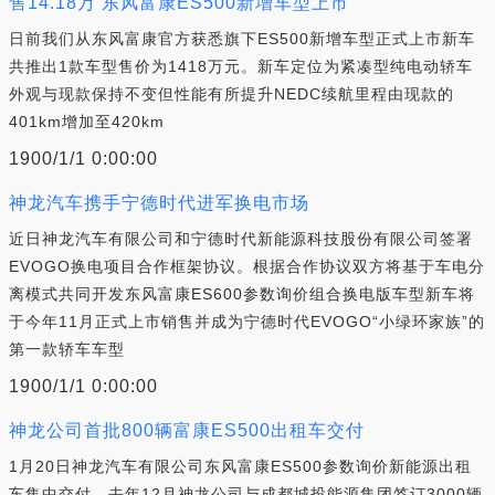
售14.18万 东风富康ES500新增车型上市
日前我们从东风富康官方获悉旗下ES500新增车型正式上市新车
共推出1款车型售价为1418万元。新车定位为紧凑型纯电动轿车
外观与现款保持不变但性能有所提升NEDC续航里程由现款的
401km增加至420km
1900/1/1 0:00:00
神龙汽车携手宁德时代进军换电市场
近日神龙汽车有限公司和宁德时代新能源科技股份有限公司签署
EVOGO换电项目合作框架协议。根据合作协议双方将基于车电分
离模式共同开发东风富康ES600参数询价组合换电版车型新车将
于今年11月正式上市销售并成为宁德时代EVOGO“小绿环家族”的
第一款轿车车型
1900/1/1 0:00:00
神龙公司首批800辆富康ES500出租车交付
1月20日神龙汽车有限公司东风富康ES500参数询价新能源出租
车集中交付。去年12月神龙公司与成都城投能源集团签订3000辆