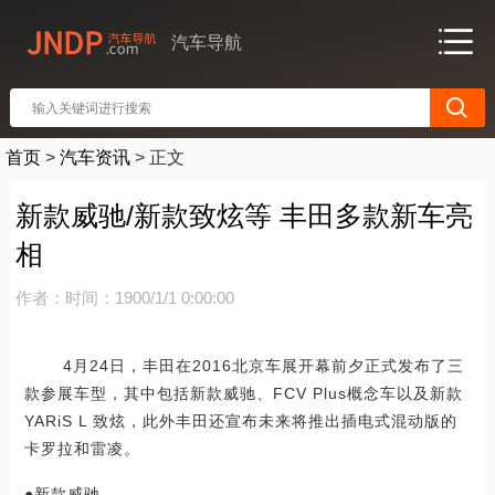
汽车导航
首页
>
汽车资讯
>
正文
新款威驰/新款致炫等 丰田多款新车亮
相
作者：
时间：1900/1/1 0:00:00
4月24日，丰田在2016北京车展开幕前夕正式发布了三
款参展车型，其中包括新款威驰、FCV Plus概念车以及新款
YARiS L 致炫，此外丰田还宣布未来将推出插电式混动版的
卡罗拉和雷凌。
●新款威驰