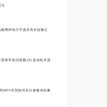
万元
油版两种动力可选且有长短轴之
车型新车依旧搭载15L发动机并进
尚MPV车型欧尚长行参数询价豪