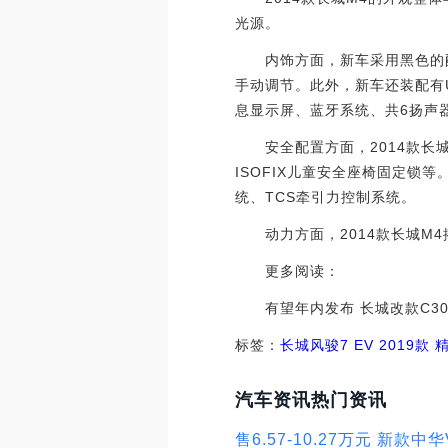
光源。
内饰方面，新车采用黑色的配
手动调节。此外，新车还装配有U
息显示屏、蓝牙系统、共6扬声
安全配置方面，2014款长城M
ISOFIX儿童安全座椅固定锁
统、TCS牵引力控制系统。
动力方面，2014款长城M4搭
更多阅读：
有望年内发布 长城改款C30谍照曝光 /
标签：
长城
风骏7 EV
2019款 
汽车资讯热门资讯
售6.57-10.27万元 新款中