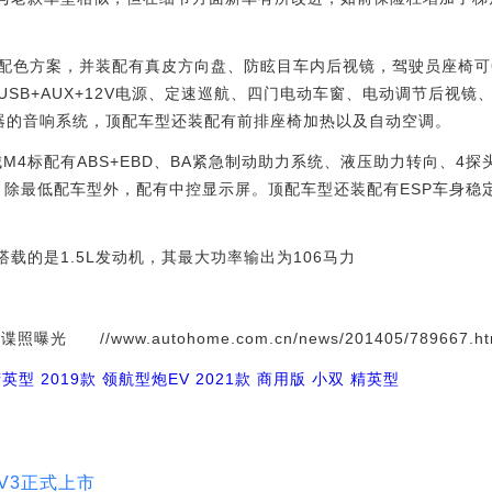
色方案，并装配有真皮方向盘、防眩目车内后视镜，驾驶员座椅可6
SB+AUX+12V电源、定速巡航、四门电动车窗、电动调节后视镜
器的音响系统，顶配车型还装配有前排座椅加热以及自动空调。
4标配有ABS+EBD、BA紧急制动助力系统、液压助力转向、4
等。除最低配车型外，配有中控显示屏。顶配车型还装配有ESP车身稳
载的是1.5L发动机，其最大功率输出为106马力
/www.autohome.com.cn/news/201405/789667.ht
精英型
2019款 领航型
炮EV
2021款 商用版 小双 精英型
华V3正式上市