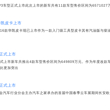
V3车型正式上市此次上市的新车共有11款车型售价区间为6571027
6款华凯皮卡上市
016款华凯皮卡现已上市作为一款入门级工具型皮卡其有汽油版与柴
界正式上市
式上市新车共推出4款车型售价区间为649809万元。作为年度改款
价比更加突出
型正式上市
会汽车行业分会主办汽车之家承办的首届中国春季云车展期间长安欧