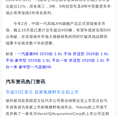
次超过11%，排名第三，3吨、5吨轻型车及8吨中型载货车市
场占有率连续2年排名前列。
今年2月，中国一汽高端JH6旗舰产品正式登陆南非市
场，截止10月底已累计交车超过400辆，有望年底前实现500
台突破，在实现海外市场大规模销售的同时打破其他品牌高
端重卡在南非数十年的垄断。
标签：
一汽
森雅R8
2020款 1.6L 手动 舒适型
2020款 1.6L
手动 豪华型
2020款 1.6L 手自一体 舒适型
2020款 1.6L 手
自一体 豪华型
一汽蓝舰H6
汽车资讯热门资讯
市值33亿美元 首家氢燃料车企拟上市
据外媒消息美国尼古拉汽车公司将在纳斯达克上市尼古拉汽
车或将成为首家上市的氢燃料电池车企。Nikola的上市源于
其并购了一家名为VectoIQAcquisitionCorp的上市公司交易