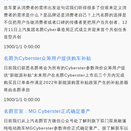
造车要从消费者的需求出发这句话我们听得很多了但谁来定义消
费者的需求是什么？是品牌还是消费者自己？上汽名爵的选择是
不仅把用户当做消费者或者口碑的传播者更把用户当共创者。12
月11日上汽集团名爵Cyber暴造局正式成立并迎来首个共创任务
造型共创
1900/1/1 0:00:00
名爵为Cyberster众筹用户提供购车补贴
日前我们获悉名爵将会为所有的Cyberster参数询价众筹用户提
供“新能源补贴”未来用户在名爵Cyberster上市后三个月内完成
购买且订单条件满足2022年新能源购置补贴政策产生的补贴差额
将由名爵承担
1900/1/1 0:00:00
名爵官宣：MG Cyberster正式确定量产
日前我们从上汽名爵官方微信公众号处了解到旗下双门双座敞篷
纯电动跑车MGCyberster参数询价正式确定量产。据了解新车以