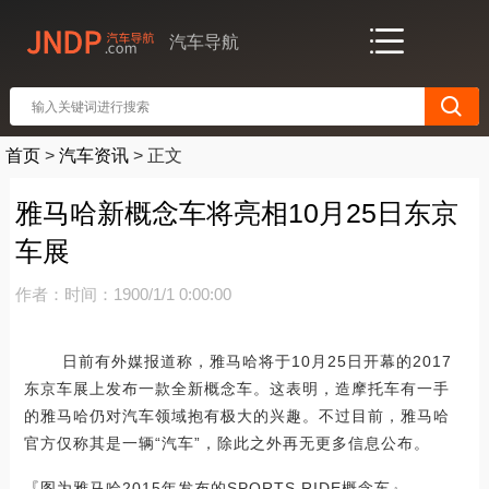
汽车导航
首页
>
汽车资讯
>
正文
雅马哈新概念车将亮相10月25日东京
车展
作者：
时间：1900/1/1 0:00:00
日前有外媒报道称，雅马哈将于10月25日开幕的2017
东京车展上发布一款全新概念车。这表明，造摩托车有一手
的雅马哈仍对汽车领域抱有极大的兴趣。不过目前，雅马哈
官方仅称其是一辆“汽车”，除此之外再无更多信息公布。
『图为雅马哈2015年发布的SPORTS RIDE概念车』