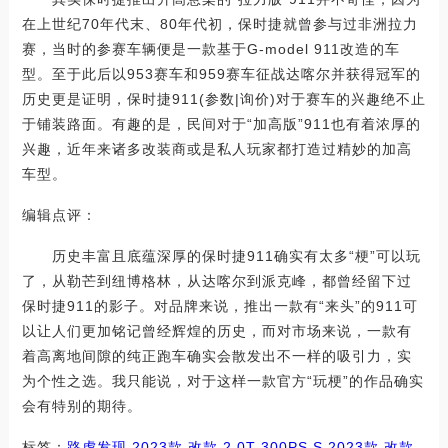
在上世纪70年代末、80年代初，保时捷就曾参与过非洲拉力
赛，当时的参赛车辆便是一款基于G-model 911改造的车
型。至于此后以953赛车和959赛车征战达喀尔并获得冠军的
历史更是证明，保时捷911(参数|询价)对于赛车的兴趣绝不止
于铺装路面。有趣的是，民间对于“加高版”911也有着浓厚的
兴趣，近年来诸多改装商或是私人玩家都打造过精妙的加高
车型。
编辑点评：
历史丰富且底蕴深厚的保时捷911确实有太多“梗”可以玩
了，从勒芒到纽博格林，从达喀尔到派克峰，都曾经留下过
保时捷911的影子。对品牌来说，推出一款有“来头”的911可
以让人们更加铭记曾经辉煌的历史，而对市场来说，一款有
着高离地间隙的纯正跑车确实会散发出不一样的吸引力，实
为个性之选。我只能说，对于这样一款官方“玩梗”的作品确实
会有特别的期待。
标签：
路虎
发现
2023款 改款 2.0T 300PS S
2023款 改款