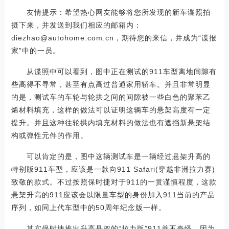
友情提示：希望热心网友能够将您所发现的新车谍照拍
摄下来，并发送到我们相应的邮箱内：
diezhao@autohome.com.cn，期待您的来信，并成为“谍报
家”中的一员。
从谍照中可以看到，图中正在测试的911车型离地间隙有
些高得不寻常，甚至有点高过普通家用轿车。并且非常明显
的是，测试车的车轮与轮拱之间的间隙被一些白色的聚苯乙
烯材料填充，这样的做法可以证明这辆车的悬架高度有一定
提升。并且这种往轮拱内填充材料的做法也有遮挡新悬架结
构或弹性元件的作用。
可以肯定的是，图中这辆测试车是一辆经过悬架升高的
特别版911车型，应该是一款向911 Safari(穿越非洲拉力赛)
致敬的款式。不过按照保时捷对于911的一贯谨慎程度，这款
悬架升高的911应该会以限量车型的身份加入911当前的产品
序列，如同上代车型中的50周年纪念版一样。
其实保时捷推出升高悬架的“拉力版”911并不奇怪，因为