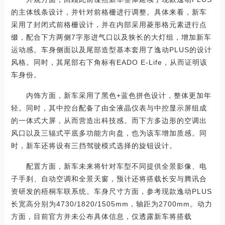
的主体线条设计，并针对前格栅进行调整。具体来看，新车
采用了封闭式前格栅设计，并在内部采用菱形格元素进行点
缀，配合下方两侧7字形进气口以及狭长的大灯组，增加新车
运动感。车身侧面以及尾部造型基本套用了逸动PLUS的设计
风格。同时，其尾部右下角标有EADO E-Life，从而证明该
车身份。
内饰方面，新车采用了黑色+蓝色拼色设计，整体更加年
轻。同时，其中控台配备了由全液晶仪表与中控显示屏组成
的一体式大屏，从而营造出科技感。而下方多边形的空调出
风口以及三辐式平底多功能方向盘，也为该车增加质感。同
时，新车还将设有三挡驾驶模式选择的旋钮设计。
配置方面，新车未来将针对车型不同提供全景影像、电
子手刹、自动空调和全景天窗，预计还将搭载长安与腾讯合
资研发的梧桐车联系统。车身尺寸方面，参考现款逸动PLUS
长宽高分别为4730/1820/1505mm，轴距为2700mm。动力
方面，目前官方并未公布具体信息，仅透露新车将搭载