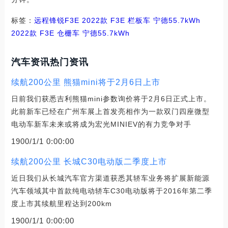
标签：
远程
锋锐F3E
2022款 F3E 栏板车 宁德55.7kWh
2022款 F3E 仓栅车 宁德55.7kWh
汽车资讯热门资讯
续航200公里 熊猫mini将于2月6日上市
日前我们获悉吉利熊猫mini参数询价将于2月6日正式上市。
此前新车已经在广州车展上首发亮相作为一款双门四座微型
电动车新车未来或将成为宏光MINIEV的有力竞争对手
1900/1/1 0:00:00
续航200公里 长城C30电动版二季度上市
近日我们从长城汽车官方渠道获悉其轿车业务将扩展新能源
汽车领域其中首款纯电动轿车C30电动版将于2016年第二季
度上市其续航里程达到200km
1900/1/1 0:00:00