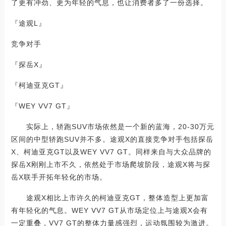
了更有冲劲、更为年轻的气息，也让消费者多了一份选择。
『途观L』
竞争对手
『探岳X』
『柯迪亚克GT』
『WEY VV7 GT』
实际上，轿跑SUV市场依然是一个新的蓝海，20-30万元
区间的中型轿跑SUV并不多。途观X的直接竞争对手包括探岳
X、柯迪亚克GT以及WEY VV7 GT。同样来自与大众品牌的
探岳X刚刚上市不久，依然处于市场爬坡阶段，途观X将与探
岳X联手开拓年轻化的市场。
途观X相比上市许久的柯迪亚克GT，整体造型上更加富
有年轻化的气息。WEY VV7 GT从市场定位上与途观X会有
一定重叠，VV7 GT的整体力量感强烈，运动氛围较为激进。