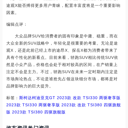
途观X能否搏得更多用户青睐，配置丰富度将是一个重要影响
因素。
编辑点评：
大众品牌SUV给消费者的固有印象是中庸、稳重，而在
大众全新的SUV战略中，年轻化是很重要的考量。无论是途
观X，还是此前已经上市的途昂X、探岳X都为消费者带来了
具有个性化的新看点。目前来看，轿跑SUV相比传统SUV依
然是小众产品，价格也会处于相对较高的区间，在产销量上
注定不会是主力。不过，轿跑SUV在未来一定时期内注定是
市场舆论热点，不论是谁抢先占领这块细分市场，都将是对
品牌影响力的巨大提升。
标签：
斯柯达
柯迪亚克GT
2023款 改款 TSI330 两驱奢享版
2023款 TSI330 两驱奢享版
2023款 改款 TSI380 四驱旗舰
版
2023款 TSI380 四驱旗舰版