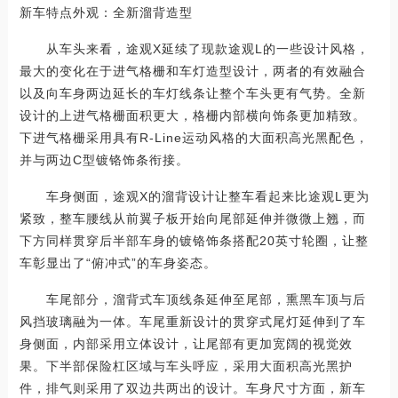
新车特点外观：全新溜背造型
从车头来看，途观X延续了现款途观L的一些设计风格，
最大的变化在于进气格栅和车灯造型设计，两者的有效融合
以及向车身两边延长的车灯线条让整个车头更有气势。全新
设计的上进气格栅面积更大，格栅内部横向饰条更加精致。
下进气格栅采用具有R-Line运动风格的大面积高光黑配色，
并与两边C型镀铬饰条衔接。
车身侧面，途观X的溜背设计让整车看起来比途观L更为
紧致，整车腰线从前翼子板开始向尾部延伸并微微上翘，而
下方同样贯穿后半部车身的镀铬饰条搭配20英寸轮圈，让整
车彰显出了“俯冲式”的车身姿态。
车尾部分，溜背式车顶线条延伸至尾部，熏黑车顶与后
风挡玻璃融为一体。车尾重新设计的贯穿式尾灯延伸到了车
身侧面，内部采用立体设计，让尾部有更加宽阔的视觉效
果。下半部保险杠区域与车头呼应，采用大面积高光黑护
件，排气则采用了双边共两出的设计。车身尺寸方面，新车