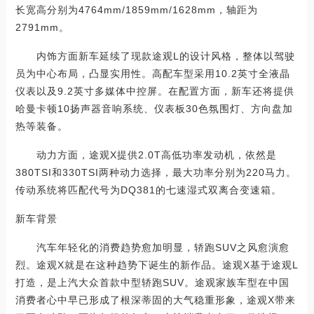
长宽高分别为4764mm/1859mm/1628mm，轴距为
2791mm。
内饰方面新车延续了现款途观L的设计风格，整体以驾驶
员为中心布局，凸显实用性。高配车型采用10.2英寸全液晶
仪表以及9.2英寸多媒体中控屏。在配置方面，新车还将提供
哈曼卡顿10扬声器音响系统、仪表板30色氛围灯、方向盘加
热等装备。
动力方面，途观X提供2.0T高低功率发动机，依然是
380TSI和330TSI两种动力选择，最大功率分别为220马力。
传动系统将匹配代号为DQ381的七速湿式双离合变速箱。
新车背景
汽车年轻化的消费趋势愈加明显，轿跑SUV之风愈演愈
烈。途观X就是在这种趋势下诞生的新作品。途观X基于途观L
打造，是上汽大众首款中型轿跑SUV。途观家族车型在中国
消费者心中早已形成了根深蒂固的大气稳重形象，途观X带来