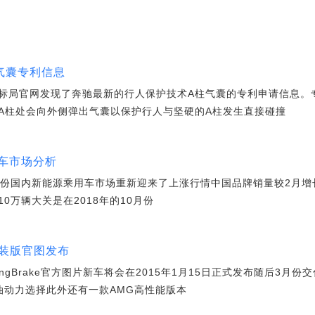
气囊专利信息
标局官网发现了奔驰最新的行人保护技术A柱气囊的专利申请信息。
A柱处会向外侧弹出气囊以保护行人与坚硬的A柱发生直接碰撞
车市场分析
份国内新能源乘用车市场重新迎来了上涨行情中国品牌销量较2月增长了
0万辆大关是在2018年的10月份
猎装版官图发布
ingBrake官方图片新车将会在2015年1月15日正式发布随后3月份
种汽油动力选择此外还有一款AMG高性能版本