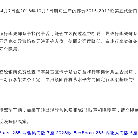
7日至2018年10月2日期间生产的部分2016-2019款第五代进口
行李架饰条卡扣的卡舌可能会在装配过程中断裂，导致行李架饰条
不足也会导致饰条无法正确入位，使固定强度降低。造成行李架饰条
安全隐患。
经销商免费检查行李架基座卡子是否断裂和行李架饰条是否损坏，
件对行李架饰条固定，专用紧固件将从水平方向固定行李架基座与行
驾驶车辆，如果车顶出现异常风噪和/或吱吱声和嘎嘎声，请立即
反映缺陷线索。
Boost 285 两驱风尚版 7座
2023款 EcoBoost 285 两驱风尚版 6座