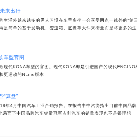
谈未来出行
的生活外越来越多的男人习惯在车里多坐一会享受两点一线外的“第
再是简单的基于发动机、变速箱、底盘等大件来衡量而是将更多的注
家族车型官图
现代KONA车型的官图。现代KONA即是引进国产的现代ENCIN
更运动的NLine版本
“算盘”
019年4月中国汽车工业产销报告。在报告中中汽协指出目前中国品
。在此局面下中国品牌汽车销量冠军吉利汽车的销量表现也不是很理想