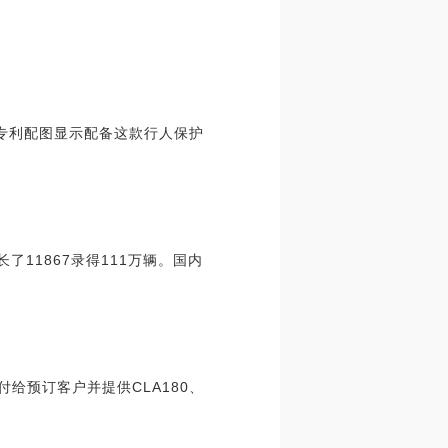
专利配图显示配备这款行人保护
11867录得111万辆。国内
交付给预订客户并提供CLA180、