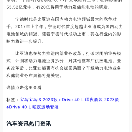
53.52亿元中，有20亿将用于动力及储能电动的研发。
宁德时代是比亚迪在国内动力电池领域最大的竞争对
手。2017年上半年，宁德时代首度超越比亚迪成为国内动力
电池领域的销冠。随着宁德时代成功上市，其在行业内的影
响力将进一步提升。
比亚迪也在努力推进内部业务改革，打破封闭的业务模
式，计划将动力电池业务拆分，对其他整车厂供应电池。业
务改革后，比亚迪能否有机会扳回局面？车载动力电池业务
和储能业务布局都将是关键。
详情点击这里查看
标签：
宝马
宝马i3
2023款 eDrive 40 L 曜夜套装
2023款
eDrive 40 L 曜夜运动套装
汽车资讯热门资讯