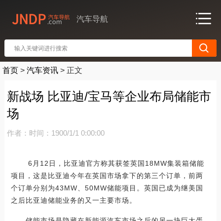
汽车导航
首页
>
汽车资讯
>
正文
新战场 比亚迪/宝马等企业布局储能市
场
作者：
时间：1900/1/1 0:00:00
6月12日，比亚迪官方称其获签英国18MW集装箱储能
项目，这是比亚迪今年在英国市场拿下的第三个订单，前两
个订单分别为43MW、50MW储能项目。英国已成为继美国
之后比亚迪储能业务的又一主要市场。
储能市场是隐藏在新能源汽车市场之后的另一块巨大蛋