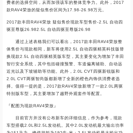
费者的选择空间，从而加强该车的整体竞争力。此外，2017
款RAV4荣放的疑似售价区间为17.98-26.98万元。
2017款丰田RAV4荣放 疑似售价现款车型售价-2.5L 自动四
驱至尊版26.982.5L 自动四驱至尊版26.98
通过上述表格我们可以看出，2017款丰田RAV4荣放整
体售价与现款相同，新车将使用2.5L 自动四驱精英科技版替
换现款2.5L 自动四驱精英版车型，其主要变化为增加了丰田
智行安全系统，其中包括碰撞预警、车道偏离辅助、自动远
近光以及下坡辅助等功能。此外，2.0L CVT四驱新锐版和
2.0L CVT两驱智尚版都新增了全新的橙色内饰供消费者选
择。值得一提的是，2017款RAV4荣放新增了一款2.0L两驱
特别版车型，其主要增加了越野外观套件等配置。
『配图为现款RAV4荣放』
目前官方并没有公布新车的详细信息，作为参考，现款
车型搭载2.0L和2.5L发动机。其中2.0L发动机最大输出功率
为151马力，峰值扭矩为192牛·米；2.5L发动机最大输出功