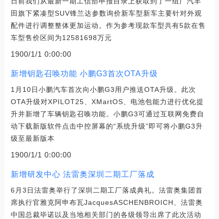
日前我们从最新一期工信部申报目录上获取到了一组广汽丰
田旗下紧凑型SUV锋兰达参数询价新车型新车主要针对外观
配件进行调整整体更加运动。作为参考现款车型共有5款在售
车型售价区间为12581698万元
1900/1/1 0:00:00
新增钥匙召唤功能 小鹏G3首次OTA升级
1月10日小鹏汽车首次向小鹏G3用户推送OTA升级。此次
OTA升级对XPILOT25、XMartOS、电池包能力进行优化提
升并新增了车辆钥匙召唤功能。小鹏G3可通过互联网免费自
动下载新版软件点击中控屏幕的“系统升级”即可将小鹏G3升
级至最新版本
1900/1/1 0:00:00
新增研发中心 法雷奥深圳二期工厂落成
6月3日法雷奥举行了深圳二期工厂落成典礼。法雷奥集团首
席执行官雅克阿申布瓦JacquesASCHENBROICH、法雷奥
中国总裁毕诺以及当地相关部门的各级领导出席了此次活动