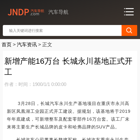
汽车导航
首页
>
汽车资讯
>
正文
新增产能16万台 长城永川基地正式开
工
作者：
时间：1900/1/1 0:00:00
3月28日，长城汽车永川生产基地项目在重庆市永川高
新区凤凰湖工业园正式开工建设。据规划，该基地将于2019
年年底建成，可新增整车及配套零部件16万台套。该工厂未
来将主要生产长城品牌的皮卡和哈弗品牌的SUV产品。
长城汽车公司董事长魏建军称，长城汽车重庆永川生产