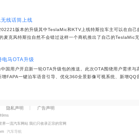
9元无线话筒上线
202221版本的升级其中TeslaMic和KTV上线特斯拉车主可以在
麦克风特斯拉自然不会错过这样一个商机推出了自己的TeslaMic
特电马OTA升级
为中国用户开启新一轮OTA升级包的推送。此次OTA围绕用户需求与
增FAPA一键泊车语音引导、优化360全景影像可视系统、新增QQ
隐私声明
广告声明
549ms
世界一流汽车网站 我们只收录正宗的官网
.com
汽车导航