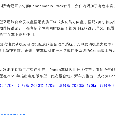
还可以订购Pandemonio Pack套件，套件内增加了有色车
t车型采用钛合金仪表盘搭配皮质三辐式多功能方向盘，搭配7英寸触
物理按键设计，在宣扬个性的同时保留了较为传统的设计理念。配置
 Auto均可在车上正常使用。
缸汽油发动机及电动机组成的混合动力系统，其中发动机最大功率7
6速手动变速箱。未来，该车型或将推出搭载四驱系统的Cross版本与
那不勒斯工厂暂停生产，Panda车型因此被迫停产，直到今年6
有望在2021年推出电动版车型，此次混合动力新车的推出，或将为Pa
款 470km 出行版
2023款 470km 湃锐版
2023款 470km 领锐版
2