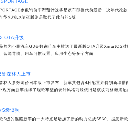
SPORTAGE
SPORTAGE参数询价车型预计这将是该车型换代前最后一次年代改
2款车型包括LX暗夜版则是取代了此前的S版
G3 OTA升级
牌为小鹏汽车G3参数询价车主推送了最新版OTA升级XmartOS对
、智能导航、用车习惯设置、应用生态等多个方面
斯巴鲁森林人上市
森林人参数询价日本版上市发布。新车共包含4种配置并特别新增搭配1
日元。外观方面新车延续了现款车型的设计风格前脸依旧是横纹前格栅搭
新款S级谍照
S级的谍照新车的一大特点是增加了新的动力总成S560。据悉新款