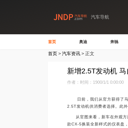
汽车导航
首页
奥迪
奔驰
首页
>
汽车资讯
>
正文
新增2.5T发动机 
作者：
时间：1900/1/1 0:00:00
日前，我们从官方获得了马自达
2.5T发动机供消费者选择。此
从官图来看，新车在外观方面
款CX-5换装全新样式的仪表