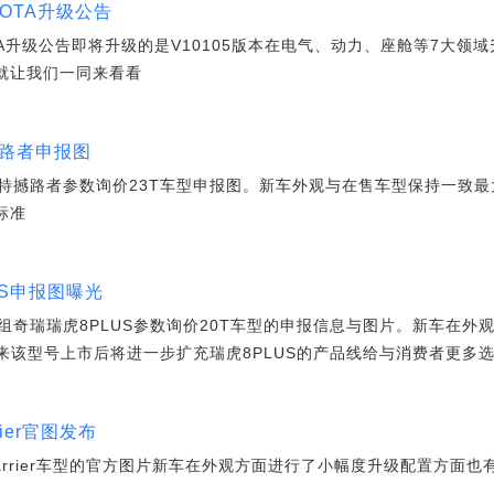
新OTA升级公告
TA升级公告即将升级的是V10105版本在电气、动力、座舱等7大领域
来就让我们一同来看看
撼路者申报图
特撼路者参数询价23T车型申报图。新车外观与在售车型保持一致最
标准
LUS申报图曝光
组奇瑞瑞虎8PLUS参数询价20T车型的申报信息与图片。新车在外
来该型号上市后将进一步扩充瑞虎8PLUS的产品线给与消费者更多
rier官图发布
rrier车型的官方图片新车在外观方面进行了小幅度升级配置方面也