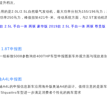
提升档次。
是2.0L/2.5L自然吸气发动机，最大功率分别为155/196马力
大功率250马力，峰值扭矩421牛·米。传动系统方面，与2.5T发动
9款 2.5L 手自一体 两驱 豪华版
2019款 2.5L 手自一体 两驱 尊贵版
 1.8T申报图
组标致5008参数询价400THP车型申报图新车外观方面与现款差
迪A4L申报图
迪A4L的申报信息新车沿用海外版奥迪A4的设计。值得注意的是新车
FSIquattro车型进一步满足消费者个性化的购车需求