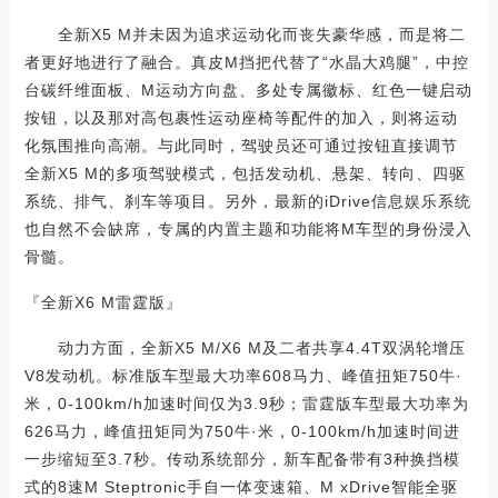
全新X5 M并未因为追求运动化而丧失豪华感，而是将二
者更好地进行了融合。真皮M挡把代替了“水晶大鸡腿”，中控
台碳纤维面板、M运动方向盘、多处专属徽标、红色一键启动
按钮，以及那对高包裹性运动座椅等配件的加入，则将运动
化氛围推向高潮。与此同时，驾驶员还可通过按钮直接调节
全新X5 M的多项驾驶模式，包括发动机、悬架、转向、四驱
系统、排气、刹车等项目。另外，最新的iDrive信息娱乐系统
也自然不会缺席，专属的内置主题和功能将M车型的身份浸入
骨髓。
『全新X6 M雷霆版』
动力方面，全新X5 M/X6 M及二者共享4.4T双涡轮增压
V8发动机。标准版车型最大功率608马力、峰值扭矩750牛·
米，0-100km/h加速时间仅为3.9秒；雷霆版车型最大功率为
626马力，峰值扭矩同为750牛·米，0-100km/h加速时间进
一步缩短至3.7秒。传动系统部分，新车配备带有3种换挡模
式的8速M Steptronic手自一体变速箱、M xDrive智能全驱