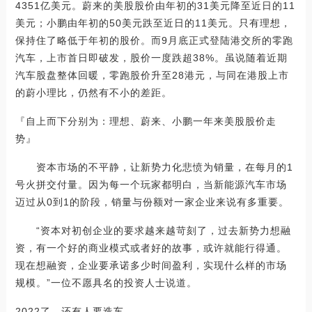
4351亿美元。蔚来的美股股价由年初的31美元降至近日的11
美元；小鹏由年初的50美元跌至近日的11美元。只有理想，
保持住了略低于年初的股价。而9月底正式登陆港交所的零跑
汽车，上市首日即破发，股价一度跌超38%。虽说随着近期
汽车股盘整体回暖，零跑股价升至28港元，与同在港股上市
的蔚小理比，仍然有不小的差距。
『自上而下分别为：理想、蔚来、小鹏一年来美股股价走
势』
资本市场的不平静，让新势力化悲愤为销量，在每月的1
号火拼交付量。因为每一个玩家都明白，当新能源汽车市场
迈过从0到1的阶段，销量与份额对一家企业来说有多重要。
“资本对初创企业的要求越来越苛刻了，过去新势力想融
资，有一个好的商业模式或者好的故事，或许就能行得通。
现在想融资，企业要承诺多少时间盈利，实现什么样的市场
规模。”一位不愿具名的投资人士说道。
2022了，还有人要造车