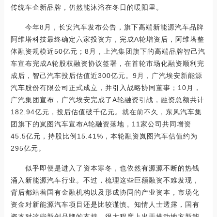
传统车企新品牌，仍然能沐浴在冬日的暖阳里。
今年8月，长安汽车发布公告，旗下高端新能源汽车品牌
阿维塔科技最终确定六家投资方，完成A轮增资后，阿维塔整
体融资规模近50亿元；8月，上汽集团旗下的高端品牌智己汽
车宣布完成A轮股权融资协议签署，在首轮市场化融资顺利完
成后，智己汽车投后估值近300亿元。9月，广汽埃安新能源
汽车股份有限公司正式成立，并引入战略协同董事；10月，
广汽集团宣布，广汽埃安完成了A轮融资引战，融资总额共计
182.94亿元，投后估值破千亿元。就在前不久，东风汽车集
团旗下的岚图汽车宣布A轮融资落地，11家公司共同增资
45.5亿元，持股比例15.41%，本轮融资岚图汽车估值约为
295亿元。
似乎即便是进入了资本寒冬，也依然有源源不断的热钱
涌入新能源汽车行业。不过，梳理这些巨额融资不难发现，
背后都站着国有金融机构以及形成协同的产业资本，市场化
资金对新能源汽车项目还是比较谨慎。知情人士透露，国有
资本对这些新创品牌的支持，很大程度上出于推动地方新能