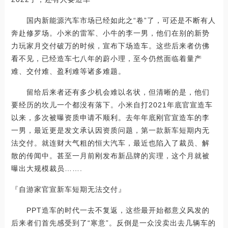
国内新能源汽车市场已经如此之“卷”了，可还是不断有人
奔赴修罗场。小米的雷军、小牛的李一男，他们在别的新势
力玩家月交付破万的时候，宣布下场造车。这些后来者仿佛
看不见，已经造车七八年的蔚小理，至今仍然面临着量产
难、交付难、盈利难等诸多难题。
留给后来者还有多少机会难以名状，但清晰的是，他们
要经历的坎儿一个都没有落下。小米自打2021年底官宣造车
以来，多次被曝资质申请不顺利。去年年底刚官宣造车的李
一男，最近更是发文承认因资质问题，第一款新车短期内无
法交付。就连财大气粗的恒大汽车，最近也陷入了裁员、解
散的传闻中。甚至一月前刚发布新品牌的宾理，这个月就被
曝出大规模裁员…….
『自游家官宣新车短期无法交付』
PPT造车的时代一去不复返，这些最开始都意义风发的
后来者们首先感受到了“寒意”。反倒是一众没卖出去几辆车的