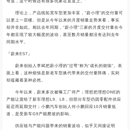
弯道，这个时候还有很多玩家在直道上。”
理论上，产品线拓宽车型更加丰富，“蔚小理”的交付量可
以更上一层楼。但是从今年以来的月度销量走势来看，事实
却并非如此。相比去年同期，“蔚小理”三家的月度交付量在今
年都呈现了较大幅度的波动，甚至数月销量都没有达到去年
同期水平。
『蔚来ES7』
蔚来创始人李斌把蔚小理的“过弯”称为“成长的烦恼”。表
面上看，这种烦恼是新老车型换代带来的交付量阵痛，实则
却蕴藏着某种必然。
今年以来，蔚来多次被曝工厂停产；理想把理想ONE的
产能让渡给了新车理想L9、L8，但部分车型仍因零配件供应
延迟而延期交付；小鹏汽车创始人何小鹏回应10月销量低
迷，是受新车G9产能爬坡的影响。
供应链与产能问题带来的销量波动，似乎又间接证明