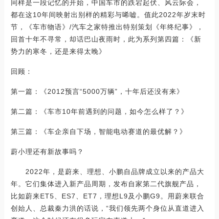
同样是一段记忆的开始，中国车市的跌宕起伏、风云际会，
都在这10年间映射出别样的精彩与唏嘘。值此2022年岁末时
节，《车市物语》/汽车之家特推出特别策划《年终纪事》，
回首十年不寻常，却话巴山夜雨时，此为系列第四篇：《新
势力的寒冬，还是来得太晚》
回顾：
第一篇：《2012预言“5000万辆”，十年后还没有来》
第二篇：《车市10年前遇到的问题，如今怎么样了？》
第三篇：《车企亲自下场，智能电动赛道的最优解？》
蔚小理还有新故事吗？
2022年，是蔚来、理想、小鹏自品牌成立以来的产品大
年。它们集体进入新产品周期，发布自家第二代旗舰产品，
比如蔚来ET5、ES7、ET7，理想L9及小鹏G9。用蔚来联合
创始人、总裁秦力洪的话说，“我们领先两个身位从直道进入