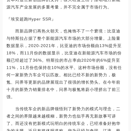
源汽车产业发展的多重考量，并不完全属于市场行为。
『埃安超跑Hyper SSR』
而新品牌们再热火朝天，也掩饰不了一个窘境：比亚迪
与特斯拉占据了整个新能源汽车市场的大部分增量。上险量
数据显示，2020-2021年，比亚迪的市场份额由13%提升至
18%，而11月份的数据显示，比亚迪在新能源汽车市场的份
额已经超过了36%。特斯拉的市占率由2020年的6%提升至
11%，11月份也保持在10%的水平。这种市场份额，没有任
何一家新势力车企可以匹敌。相比已经不新的新势力，极
氪、问界等更新的品牌展现出了很强的增长势头。在今年前
十月的新势力销量排名中，问界与极氪将蔚小理挤出了前三
强。
当传统车企的新品牌领悟到了新势力的模式与理念，二
者之间的界限越来越模糊，新势力也似乎再无新故事可讲
了。而还没有把新模式玩明白的传统车企，已经准备好抱华
为的大腿。近日有媒体报道称，华为已经与奇瑞、江淮、极