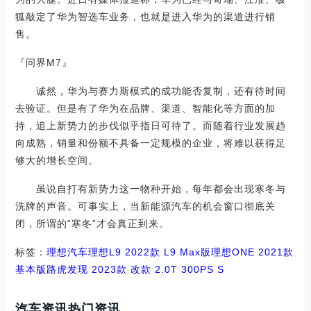
狐敲定了华为智选车业务，也就是进入华为的渠道进行销
售。
『问界M7』
诚然，华为与赛力斯模式的成功能否复制，还有待时间
去验证。但是有了华为在品牌、渠道、智能化等方面的加
持，追上新势力的步伐似乎指日可待了。而随着行业发展趋
向成熟，销量和份额不具备一定规模的企业，将难以获得足
够大的增长空间。
虽说自打有新势力这一物种开始，每年都会出现寒冬与
洗牌的声音。可事实上，当新能源汽车的机会窗口彻底关
闭，所谓的“寒冬”才会真正到来。
标签：
理想汽车
理想L9
2022款 L9 Max版
理想ONE
2021款
基本版
路虎
发现
2023款 改款 2.0T 300PS S
汽车资讯热门资讯