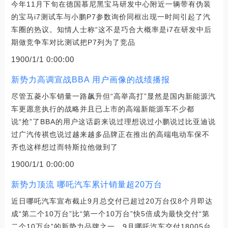
今年11月下旬在德国慕尼黑宝马研发中心附近一辆带有伪装
的宝马i7测试车与小鹏P7参数询价同框出现一时间引起了汽
车圈的热议。知情人士称“这不是巧合大概率是i7在研发中后
期做竞争车对比测试把P7列为了竞品
1900/1/1 0:00:00
新势力高调宣战BBA 用户画像的战绩播报
尽管五菱小车销量一路飙升但“高举高打”显然是国内新能源汽
车更愿意执行的战略并且已上市的高端新能源车不少都
说“抢”了BBA的用户这话蔚来说过理想说过小鹏说过比亚迪说
过广汽传祺也说过越来越多品牌正在推出的高端电动车保不
齐也这样想过而特斯拉他做到了
1900/1/1 0:00:00
新势力顶流 哪吒汽车累计销量超20万台
近日哪吒汽车宣布截止9月总交付已超过20万台仅8个月即达
成“第二个10万台”比“第一个10万台”快5倍成为最快交付“第
二个10万台”的新势力品牌之一。9月哪吒汽车交付18005台