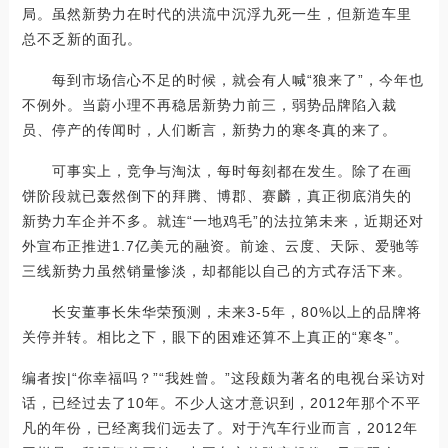
局。虽然新势力在时代的洪流中沉浮九死一生，但新造车里
总不乏新的面孔。
每到市场信心不足的时候，就会有人喊“狼来了”，今年也
不例外。当蔚小理不再稳居新势力前三，弱势品牌陷入裁
员、停产的传闻时，人们断言，新势力的寒冬真的来了。
可事实上，竞争与淘汰，每时每刻都在发生。除了在画
饼阶段就已轰然倒下的拜腾、博郡、赛麟，真正彻底消失的
新势力车企并不多。就连“一地鸡毛”的法拉第未来，近期还对
外宣布正推进1.7亿美元的融资。前途、云度、天际、爱驰等
三线新势力虽然销量惨淡，却都能以自己的方式存活下来。
长安董事长朱华荣预测，未来3-5年，80%以上的品牌将
关停并转。相比之下，眼下的困难还算不上真正的“寒冬”。
编者按|“你幸福吗？”“我姓曾。”这段颇为著名的电视台采访对
话，已经过去了10年。不少人这才意识到，2012年那个不平
凡的年份，已经离我们远去了。对于汽车行业而言，2012年