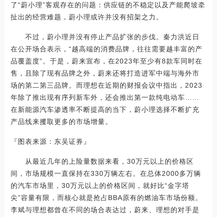
了“蔚小理”客观存在的问题：供应链的不稳定以及产能爬坡牵
扯出的经营难题，蔚小理或许并没有招架之力。
不过，蔚小理并没有停止产品扩张的步伐。秦力洪近日
在公开场合表示，“越高端的消费品牌，往往需要越丰富的产
品覆盖度”。于是，蔚来宣布，在2023年至少有8款车同时在
售，且除了现有品牌之外，蔚来还将打造进军中端与海外市
场的第二第三品牌。而理想在近期的财报会议中指出，2023
年除了推出现有序列新车外，还会推出第一款纯电动车……
在新能源汽车渗透率不断提高的当下，蔚小理选择不断扩充
产品线来攫取更多的市场增量。
『图表来源：东吴证券』
从最近几年的上险量数据来看，30万元以上的价格区
间，市场规模一直保持在330万辆左右。在总体2000多万辆
的汽车市场里，30万元以上的价格区间，就好比“金字塔
尖”容量有限，而核心就是抢占BBA原有的燃油车市场份额。
李斌与理想都曾在不同的场合表达过，蔚来、理想的对手是