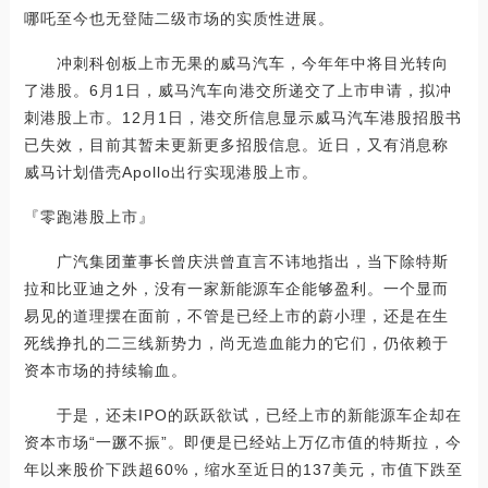
哪吒至今也无登陆二级市场的实质性进展。
冲刺科创板上市无果的威马汽车，今年年中将目光转向
了港股。6月1日，威马汽车向港交所递交了上市申请，拟冲
刺港股上市。12月1日，港交所信息显示威马汽车港股招股书
已失效，目前其暂未更新更多招股信息。近日，又有消息称
威马计划借壳Apollo出行实现港股上市。
『零跑港股上市』
广汽集团董事长曾庆洪曾直言不讳地指出，当下除特斯
拉和比亚迪之外，没有一家新能源车企能够盈利。一个显而
易见的道理摆在面前，不管是已经上市的蔚小理，还是在生
死线挣扎的二三线新势力，尚无造血能力的它们，仍依赖于
资本市场的持续输血。
于是，还未IPO的跃跃欲试，已经上市的新能源车企却在
资本市场“一蹶不振”。即便是已经站上万亿市值的特斯拉，今
年以来股价下跌超60%，缩水至近日的137美元，市值下跌至