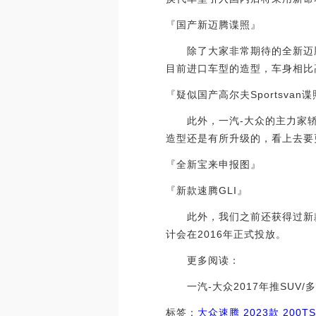
『国产新迈腾谍照』
除了大家非常期待的全新迈腾之
目前进口车型的造型，车身相比
『疑似国产高尔夫Sportsvan
此外，一汽-大众的主力家轿—
造型还是有所升级的，看上去要
『全新宝来申报图』
『新款速腾GLI』
此外，我们之前还获得过新款速
计会在2016年正式投放。
更多阅读：
一汽-大众2017年推SUV/多款产品将
标签：
大众
速腾
2023款 200T