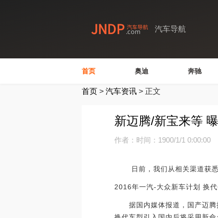
汽车导航
首页
奥迪
奔驰
首页
>
汽车资讯
>
正文
新迈腾/新宝来等 
作者：
时间：1900/1/1 0:00:00
日前，我们从相关渠道获悉了一
2016年一汽-大众新车计划 换
据国内媒体报道，国产迈腾换代
换代车型引入国内后将采用新命