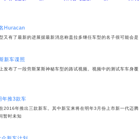
uracan
又有了最新的进展据最新消息称盖拉多继任车型的名子很可能会是：H
斯新车谍照
上发布了一段劳斯莱斯神秘车型的路试视频。视频中的测试车车身覆
明年推3款车
在2016年推出三款新车。其中新宝来将在明年3月份上市新一代迈
时间暂时未知
-大众新车计划