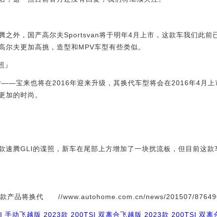
外，国产高尔夫Sportsvan将于明年4月上市，这款车我们此
高尔夫更加高挑，造型和MPV车型有些类似。
谍照』
—宝来也将在2016年迎来升级，其换代车型将会在2016年4月
更加的时尚。
腾GLI的谍照，新车在尾部上方增加了一块扰流板，但目前这款
换代 //www.autohome.com.cn/news/201507/876490
SI 手动飞越版
2023款 200TSI 双离合飞越版
2023款 200TSI 双