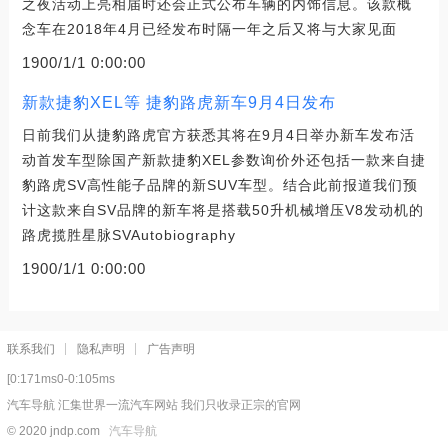
之夜活动上亮相届时还会正式公布车辆的内饰信息。该款概
念车在2018年4月已经发布时隔一年之后又将与大家见面
1900/1/1 0:00:00
新款捷豹XEL等 捷豹路虎新车9月4日发布
日前我们从捷豹路虎官方获悉其将在9月4日举办新车发布活
动首发车型除国产新款捷豹XEL参数询价外还包括一款来自捷
豹路虎SV高性能子品牌的新SUV车型。结合此前报道我们预
计这款来自SV品牌的新车将是搭载50升机械增压V8发动机的
路虎揽胜星脉SVAutobiography
1900/1/1 0:00:00
联系我们
隐私声明
广告声明
[0:171ms0-0:105ms
汽车导航 汇集世界一流汽车网站 我们只收录正宗的官网
© 2020 jndp.com
汽车导航