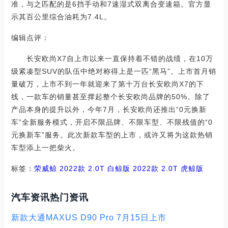
准，与之匹配的是6挡手动和7速湿式双离合变速箱。官方显
示其百公里综合油耗为7.4L。
编辑点评：
长安欧尚X7自上市以来一直保持着不错的战绩，在10万
级紧凑型SUV的队伍中绝对称得上是一匹“黑马”。上市首月销
量破万，上市不到一年就迎来了第十万台长安欧尚X7的下
线，一款车的销量甚至撑起整个长安欧尚品牌的50%。除了
产品本身的提升以外，今年7月，长安欧尚还推出“0元换新
车”全新服务模式，开启不限品牌、不限车型、不限残值的“0
元换新车”服务。此次新款车型的上市，或许又将为这款热销
车型添上一把柴火。
标签：
荣威
鲸
2022款 2.0T 白鲸版
2022款 2.0T 虎鲸版
汽车资讯热门资讯
新款大通MAXUS D90 Pro 7月15日上市