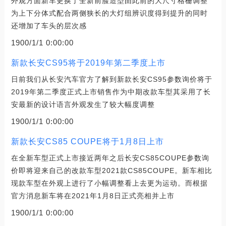
外观方面新车更换了全新前脸造型由此前的大尺寸格栅调整
为上下分体式配合两侧狭长的大灯组辨识度得到提升的同时
还增加了车头的层次感
1900/1/1 0:00:00
新款长安CS95将于2019年第二季度上市
日前我们从长安汽车官方了解到新款长安CS95参数询价将于
2019年第二季度正式上市销售作为中期改款车型其采用了长
安最新的设计语言外观发生了较大幅度调整
1900/1/1 0:00:00
新款长安CS85 COUPE将于1月8日上市
在全新车型正式上市接近两年之后长安CS85COUPE参数询
价即将迎来自己的改款车型2021款CS85COUPE。新车相比
现款车型在外观上进行了小幅调整看上去更为运动。而根据
官方消息新车将在2021年1月8日正式亮相并上市
1900/1/1 0:00:00