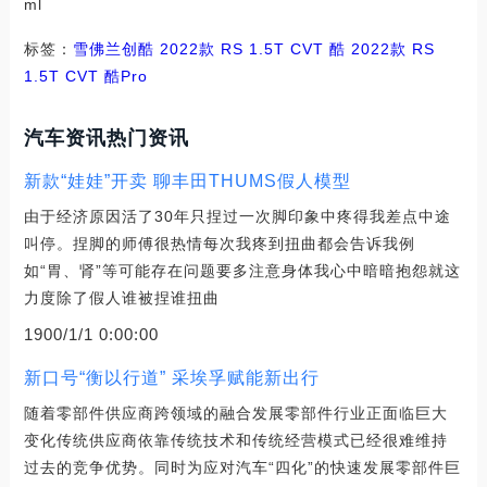
ml
标签：
雪佛兰
创酷
2022款 RS 1.5T CVT 酷
2022款 RS
1.5T CVT 酷Pro
汽车资讯热门资讯
新款“娃娃”开卖 聊丰田THUMS假人模型
由于经济原因活了30年只捏过一次脚印象中疼得我差点中途
叫停。捏脚的师傅很热情每次我疼到扭曲都会告诉我例
如“胃、肾”等可能存在问题要多注意身体我心中暗暗抱怨就这
力度除了假人谁被捏谁扭曲
1900/1/1 0:00:00
新口号“衡以行道” 采埃孚赋能新出行
随着零部件供应商跨领域的融合发展零部件行业正面临巨大
变化传统供应商依靠传统技术和传统经营模式已经很难维持
过去的竞争优势。同时为应对汽车“四化”的快速发展零部件巨