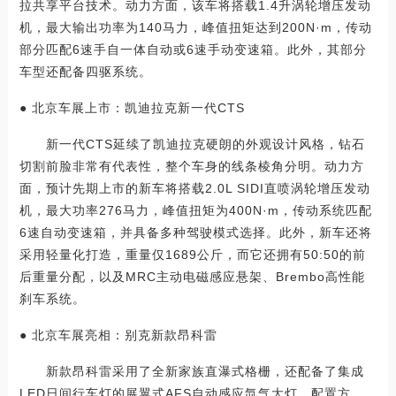
拉共享平台技术。动力方面，该车将搭载1.4升涡轮增压发动
机，最大输出功率为140马力，峰值扭矩达到200N·m，传动
部分匹配6速手自一体自动或6速手动变速箱。此外，其部分
车型还配备四驱系统。
● 北京车展上市：凯迪拉克新一代CTS
新一代CTS延续了凯迪拉克硬朗的外观设计风格，钻石
切割前脸非常有代表性，整个车身的线条棱角分明。动力方
面，预计先期上市的新车将搭载2.0L SIDI直喷涡轮增压发动
机，最大功率276马力，峰值扭矩为400N·m，传动系统匹配
6速自动变速箱，并具备多种驾驶模式选择。此外，新车还将
采用轻量化打造，重量仅1689公斤，而它还拥有50:50的前
后重量分配，以及MRC主动电磁感应悬架、Brembo高性能
刹车系统。
● 北京车展亮相：别克新款昂科雷
新款昂科雷采用了全新家族直瀑式格栅，还配备了集成
LED日间行车灯的展翼式AFS自动感应氙气大灯。配置方