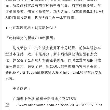
面，新款昂科雷装有前排座椅中央气囊、前方碰撞预警、车
道偏离预警、侧盲区预警等。动力方面，新车型搭载3.6L V6
SIDI直喷发动机，匹配6速手自一体变速箱。
● 北京车展亮相：别克新款GL8
『此前曝光的新款GL8申报图』
别克新款GL8的外观变化并不十分明显。前脸与现款车
型基本保持一致。车尾部分，新车后挡风玻璃造型有所变
化，并配备了全新尾灯和镀铬装饰条，同时放置牌照的凹槽
面积也更大。另据了解，新款GL8的中控布局将有所变化，
并配备Multi-Touch触摸式输入板和IntelliLink智能车载交互
系统。
更多阅读：
在颠覆中传承 解析全新凯迪拉克CTS造
型 //www.autohome.com.cn/tech/201403/756517.ht